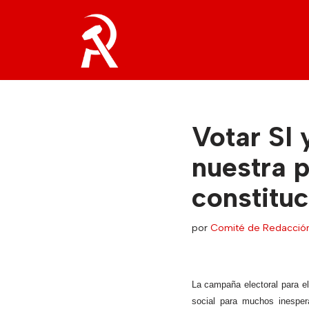
Saltar
al
contenido
Votar SI 
nuestra p
constituc
por
Comité de Redacció
La campaña electoral para el
social para muchos inesper