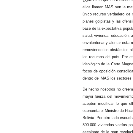
ellos llaman MAS son la masa
único recurso verdadero de 
planes golpistas y las ofens
base de la expectativa popul
salud, vivienda, educación, 
envalentonar y alentar esta 
removiendo los obstáculos al
los recursos del país. Por e
ideológico de la Carta Magna.
focos de oposición consolida
dentro del MAS los sectores a
De hecho nosotros no creemo
mayor fuerza del movimiento 
acepten modificar lo que el
economía el Ministro de Haci
Bolivia. Por otro lado escuc
300.000 viviendas vacías por
asesinato de la gran revolu