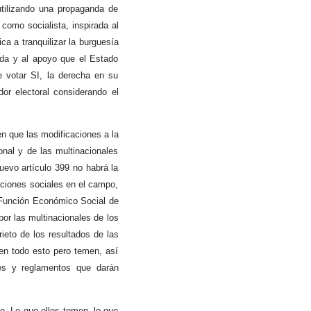
utilizando una propaganda de
como socialista, inspirada al
a a tranquilizar la burguesía
vada y al apoyo que el Estado
e votar SI, la derecha en su
r electoral considerando el
 que las modificaciones a la
nal y de las multinacionales
uevo artículo 399 no habrá la
icciones sociales en el campo,
 Función Económico Social de
por las multinacionales de los
ieto de los resultados de las
en todo esto pero temen, así
yes y reglamentos que darán
e. Lo que ellos temen, lo que