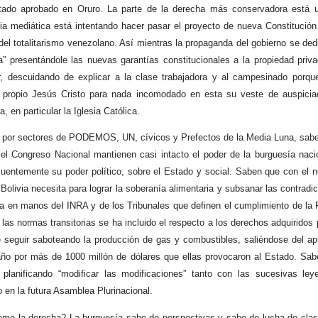
stado aprobado en Oruro. La parte de la derecha más conservadora está 
a mediática está intentando hacer pasar el proyecto de nueva Constitución 
 totalitarismo venezolano. Así mientras la propaganda del gobierno se dedic
a” presentándole las nuevas garantías constitucionales a la propiedad pri
 descuidando de explicar a la clase trabajadora y al campesinado porqu
propio Jesús Cristo para nada incomodado en esta su veste de auspiciado
, en particular la Iglesia Católica.
o por sectores de PODEMOS, UN, cívicos y Prefectos de la Media Luna, saben
el Congreso Nacional mantienen casi intacto el poder de la burguesía nacio
entemente su poder político, sobre el Estado y social. Saben que con el n
Bolivia necesita para lograr la soberanía alimentaria y subsanar las contrad
a en manos del INRA y de los Tribunales que definen el cumplimiento de la
 las normas transitorias se ha incluido el respecto a los derechos adquiridos 
de seguir saboteando la producción de gas y combustibles, saliéndose del apr
daño por más de 1000 millón de dólares que ellas provocaron al Estado. Sab
planificando “modificar las modificaciones” tanto con las sucesivas le
en la futura Asamblea Plurinacional.
eme la derecha? La burguesía sabe de perspectivas y sabe de lucha de clas