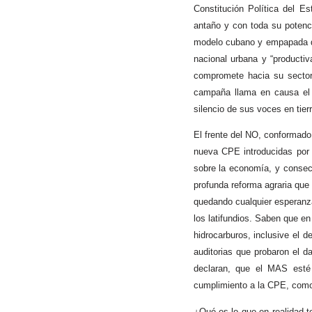
Constitución Política del E
antaño y con toda su potenci
modelo cubano y empapada del
nacional urbana y “productiv
compromete hacia su sector,
campaña llama en causa el 
silencio de sus voces en tierra
El frente del NO, conformad
nueva CPE introducidas por 
sobre la economía, y consecu
profunda reforma agraria que 
quedando cualquier esperanz
los latifundios. Saben que en
hidrocarburos, inclusive el 
auditorias que probaron el 
declaran, que el MAS esté 
cumplimiento a la CPE, como 
¿Qué es lo que en realidad t