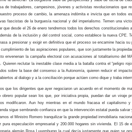
 de trabajadores, campesinos, jóvenes y activistas revolucionarios que re
nuestro proceso de cambio, la amenaza indómita e invicta que en todos e
ivas fascistas de la burguesía nacional y del imperialismo. Temen una victor
ar que desde el 26 de enero tendremos todos los derechos constitucionales a 
además de la inclusión y del control social, como establece la nueva CPE. 
masa a presionar y exigir en definitiva que el proceso se encamine hacia su 
 cumplimiento de las aspiraciones populares, que son justamente la propiedad
sto envenenan la campaña electoral con acusaciones al totalitarismo del M
 Quieren reclutar la inestable clase media a la batalla contra el “peligro roj
dos sobre la base del consenso a la Autonomía, quieren reducir el impacto d
biertos al dialogo y a la conciliación porque actúen como dique y traba inter
s que los dirigentes que ayer negociaron un acuerdo en el momento de may
obrero popular sean los que, por iniciativa propia, puedan dar un viraje p
los modificaron. Aun hoy mientras en el mundo fracasa el capitalismo y 
enda sigue sembrando confianza en que la intervención estatal pueda salvar y 
hamos el Ministro Romero tranquilizar la grande propiedad inmobiliaria nacion
 pura especulación empresarial y 200.000 hogares sin vivienda. El 15 de e
cionaria alemán Rosa Luxemburgo la cual decía justamente que
quien se pro