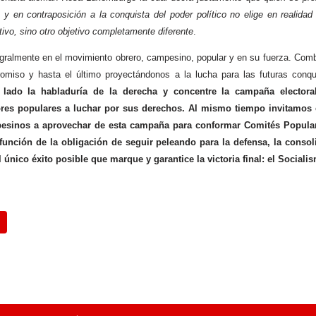
e y en contraposición a la conquista del poder político no elige en realid
tivo, sino otro objetivo completamente diferente
.
egralmente en el movimiento obrero, campesino, popular y en su fuerza. Comb
romiso y hasta el último proyectándonos a la lucha para las futuras conq
lado la habladuría de la derecha y concentre la campaña electoral
es populares a luchar por sus derechos. Al mismo tiempo invitamos 
pesinos a aprovechar de esta campaña para conformar Comités Populare
función de la obligación de seguir peleando para la defensa, la consol
 único éxito posible que marque y garantice la victoria final: el Sociali