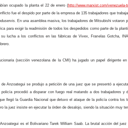
ían ocupado la planta el 22 de enero (
http://www.marxist.com/venezuela-t
onflicto fue el despido por parte de la empresa de 135 trabajadores que trabaj
nduservis. En una asamblea masiva, los trabajadores de Mitsubishi votaron po
rica para exigir la readmisión de todos los despedidos como parte de la plant
su lucha a los conflictos en las fábricas de Vivex, Franelas Gotcha, IN
brero.
ucionaria (sección venezolana de la CMI) ha jugado un papel dirigente e
ía de Anzoategui se produjo a petición de una juez que se presentó a ejecut
 policía procedió a disparar con fuego real matando a dos trabajadores y 
que llegó la Guardia Nacional que detuvo el ataque de la policía contra los t
ro la juez insiste en ejecutar la órden de desalojo, siendo la situación muy te
Anzoategui es el Bolivariano Tarek William Saab. La brutal acción del juez 