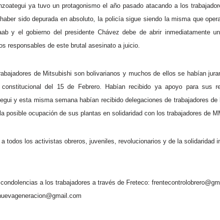
 Anzoategui ya tuvo un protagonismo el año pasado atacando a los trabajador
o haber sido depurada en absoluto, la policía sigue siendo la misma que opera
ab y el gobierno del presidente Chávez debe de abrir inmediatamente un
los responsables de este brutal asesinato a juicio.
rabajadores de Mitsubishi son bolivarianos y muchos de ellos se habían jur
constitucional del 15 de Febrero. Habían recibido ya apoyo para sus rei
egui y esta misma semana habían recibido delegaciones de trabajadores de l
 la posible ocupación de sus plantas en solidaridad con los trabajadores de 
todos los activistas obreros, juveniles, revolucionarios y de la solidaridad 
condolencias a los trabajadores a través de Freteco: frentecontrolobrero@g
onuevageneracion@gmail.com