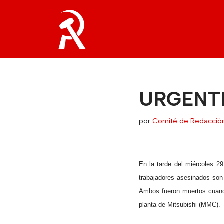
Saltar
al
contenido
URGENT
por
Comité de Redacció
En la tarde del miércoles 29
trabajadores asesinados son
Ambos fueron muertos cuando
planta de Mitsubishi (MMC).