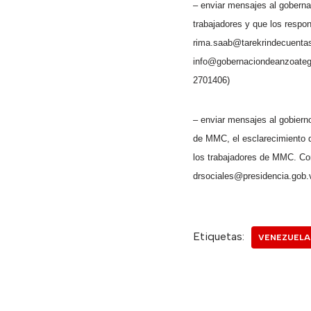
– enviar mensajes al gobernad
trabajadores y que los respo
rima.saab@tarekrindecuenta
info@gobernaciondeanzoate
2701406)
– enviar mensajes al gobierno
de MMC, el esclarecimiento d
los trabajadores de MMC. Cor
drsociales@presidencia.gob.
Etiquetas:
VENEZUELA