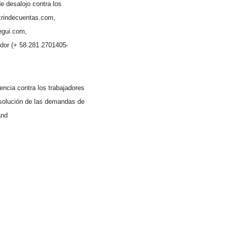
e desalojo contra los
krindecuentas.com,
egui.com,
ador (+ 58 281 2701405-
encia contra los trabajadores
resolución de las demandas de
and