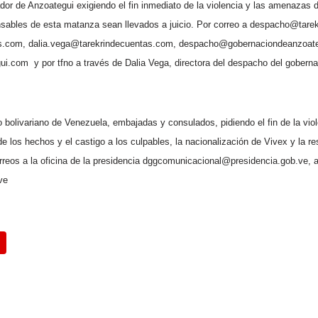
or de Anzoategui exigiendo el fin inmediato de la violencia y las amenazas d
nsables de esta matanza sean llevados a juicio. Por correo a despacho@tare
s.com, dalia.vega@tarekrindecuentas.com, despacho@gobernaciondeanzoat
gui.com
y por tfno a través de Dalia Vega, directora del despacho del gobern
 bolivariano de Venezuela, embajadas y consulados, pidiendo el fin de la viol
e los hechos y el castigo a los culpables, la nacionalización de Vivex y la 
reos a la oficina de la presidencia dggcomunicacional@presidencia.gob.ve, 
ve