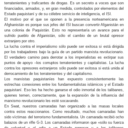
terratenientes y traficantes de drogas. Es un secreto a voces que son
financiados, armados, y, en gran medida, controlados por elementos del
Estado paquistaní y de su célebre servicio de inteligencia, el ISI.
El motivo por el que se oponen a la presencia norteamericana en
Afghanistán es porque sus jefes del ISI buscan convertir Afganistán en
una colonia de Paquistán. Esto no representaría un avance para el
sufrido pueblo de Afganistán, sólo el cambio de un brutal opresor
extranjero por otro.
La lucha contra el imperialismo sólo puede ser exitosa si está dirigida
por los trabajadores bajo la guía de un partido marxista revolucionario.
El verdadero camino para derrotar a los imperialistas es extirpar sus
puntos de apoyo –los corruptos terratenientes y capitalistas. La lucha
contra los opresores extranjeros sólo puede ser exitosa si está unida al
derrocamiento de los terratenientes y del capitalismo.
Los marxistas paquistaníes han expuesto consistentemente las
estrechas conexiones entre los fundamentalistas islámicos y el Estado
paquistaní. Eso les ha hecho ganarse el odio inmortal de los talibanes,
quienes temen, correctamente, que la expansión de la influencia del
marxismo revolucionario les esté socavando.
En Swat, nuestros camaradas han organizado a las masas locales
contra estos reaccionarios. Como resultado, muchos camaradas han
sido víctimas del terrorismo fundamentalista. Un camarada recibió ocho
balazos de un rifle G-3. Los camaradas informaron que «sólo su fuerza
de voluntad y el odio a un Estado represor y a los talibanes