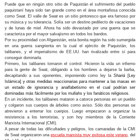
Puede que en ningún otro sitio de Paquistán el sufrimiento del pueblo
paquistaní haya sido tan grande como en el área montañosa conocida
como Swat. El valle de Swat es un sitio pintoresco que era famoso por
su música y su tolerancia. Solía ser un destino pedilecto de vacaciones
y de lunas de miel. Ahora ha sido devastado por una guerra que se
caracteriza por el mayor salvajismo en todos los bandos.
Por su proximidad con Afganistán, esta bonita región ha sido sumergida
en una guerra sangrienta en la cual el ejército de Paquistán, los
talibanes, y el imperialismo de EE.UU. han rivalizado entre sí para
conseguir dominarla.
Primero, los talibanes tomaron el control. Hicieron la vida un infierno
para la gente de Swat, obligando a los hombres a dejarse la barba,
decapitando a sus oponentes, imponiendo como ley la
S
hariá
[Ley
Islámica] y otras medidas reaccionarias para mantener a las masas en
un estado de ignorancia y analfabetismo en el cual podrían ser
dominadas más fácilmente por los
mullahs
y los fanáticos religiosos.
En un incidente, los talibanes mataron a catorce personas en un pueblo
y colgaron sus cuerpos de árboles como aviso. Sólo dos personas se
atrevieron a enterrar los cuerpos. Luego empezaron a organizar la
resistencia a los terroristas, y son hoy miembros de la Corriente
Marxista Internacional (CMI).
A pesar de todas las dificultades y peligros, los camaradas de la CMI
de Swat organizaron una
escuela marxista muy exitosa este verano
, del