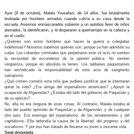
Ayer [9 de octubre], Malala Yousafazi, de 14 años, fue brutalmente
tiroteada por hombres armados cuando volvía a su casa desde la
escuela. Asesinos enmascarados subieron a un autobús lleno de niños
aterrados, la identificaron, y le dispararon a quemarropa en la cabeza y
en el cuello.
¿Quiénes son estos hombres que hacen la guerra a colegialas
indefensas? Nosotros sabemos quiénes son, porque ya han admitido su
culpa. Los cobardes criminales que perpetraron este vil acto no sienten
la necesidad de esconderse de la opinión pública. No sienten
vergüenza, porque en absoluto la tienen. Los talibanes paquistaníes
han reivindicado la responsabilidad de este acto de sangriento
salvajismo.
¿Qué crimen cometió esta niña que pudiera justificar que le intentaran
quitar la vida? ¿Era amiga del imperialismo americano? ¿Apoyó la
ocupación de Afganistán? ¿Estaba del lado del gobierno de Paquistán y
de su ejército?
No, ella no era ninguna de esas cosas. Al contrario, Malala estaba al
lado del pueblo oprimido de Paquistán y de Afganistán, y de cualquier
otro país. Era enemiga del imperialismo, de los terratenientes y del
capitalismo. Ella defendía la causa de la libertad, del progreso y del
socialismo. Y por eso han tratado de llevarse su joven e inocente vida.
Swat devastada