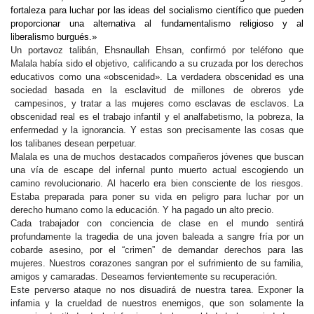
fortaleza para luchar por las ideas del socialismo científico que pueden
proporcionar una alternativa al fundamentalismo religioso y al
liberalismo burgués.»
Un portavoz talibán, Ehsnaullah Ehsan, confirmó por teléfono que
Malala había sido el objetivo, calificando a su cruzada por los derechos
educativos como una «obscenidad». La verdadera obscenidad es una
sociedad basada en la esclavitud de millones de obreros yde
campesinos, y tratar a las mujeres como esclavas de esclavos. La
obscenidad real es el trabajo infantil y el analfabetismo, la pobreza, la
enfermedad y la ignorancia. Y estas son precisamente las cosas que
los talibanes desean perpetuar.
Malala es una de muchos destacados compañeros jóvenes que buscan
una vía de escape del infernal punto muerto actual escogiendo un
camino revolucionario. Al hacerlo era bien consciente de los riesgos.
Estaba preparada para poner su vida en peligro para luchar por un
derecho humano como la educación. Y ha pagado un alto precio.
Cada trabajador con conciencia de clase en el mundo sentirá
profundamente la tragedia de una joven baleada a sangre fría por un
cobarde asesino, por el “crimen” de demandar derechos para las
mujeres. Nuestros corazones sangran por el sufrimiento de su familia,
amigos y camaradas. Deseamos fervientemente su recuperación.
Este perverso ataque no nos disuadirá de nuestra tarea. Exponer la
infamia y la crueldad de nuestros enemigos, que son solamente la