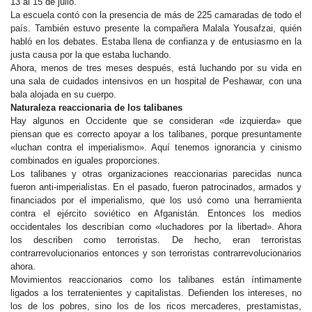
13 al 15 de julio.
La escuela contó con la presencia de más de 225 camaradas de todo el
país. También estuvo presente la compañera Malala Yousafzai, quién
habló en los debates. Estaba llena de confianza y de entusiasmo en la
justa causa por la que estaba luchando.
Ahora, menos de tres meses después, está luchando por su vida en
una sala de cuidados intensivos en un hospital de Peshawar, con una
bala alojada en su cuerpo.
Naturaleza reaccionaria de los talibanes
Hay algunos en Occidente que se consideran «de izquierda» que
piensan que es correcto apoyar a los talibanes, porque presuntamente
«luchan contra el imperialismo». Aquí tenemos ignorancia y cinismo
combinados en iguales proporciones.
Los talibanes y otras organizaciones reaccionarias parecidas nunca
fueron anti-imperialistas. En el pasado, fueron patrocinados, armados y
financiados por el imperialismo, que los usó como una herramienta
contra el ejército soviético en Afganistán. Entonces los medios
occidentales los describían como «luchadores por la libertad». Ahora
los describen como terroristas. De hecho, eran terroristas
contrarrevolucionarios entonces y son terroristas contrarrevolucionarios
ahora.
Movimientos reaccionarios como los talibanes están íntimamente
ligados a los terratenientes y capitalistas. Defienden los intereses, no
los de los pobres, sino los de los ricos mercaderes, prestamistas,