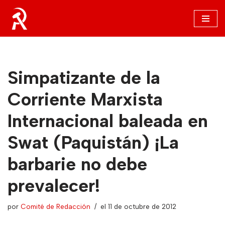
Saltar
al
contenido
Simpatizante de la
Corriente Marxista
Internacional baleada en
Swat (Paquistán) ¡La
barbarie no debe
prevalecer!
por
Comité de Redacción
el 11 de octubre de 2012