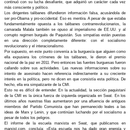
continuó con su lucha desafiante, que adquirió un carácter cada vez
más consciente y político.
Los dirigentes talibanes difundieron información falsa, acusándola de
ser pro-Obama y pro-occidental. Eso es mentira. A pesar de que estaba
fundamentalmente opuesta a los talibanes
contrarrevolucionarios
, la
camarada Malala también se opuso al imperialismo de EE.UU. y al
corrupto regimen burgués de Paquistán. Sus simpatías están puestas
en una dirección completamente diferente: con el socialismo
revolucionario y el interacionalismo.
Por supuesto, en este punto convenía a la burguesía que alguien como
ella expusiera los crímenes de los talibanes, le dieron el premio
nacional de la paz en 2011. Pero entonces las fuentes burguesas fueron
callando sobre sus actividades. Las nuevas informaciones sobre su
intento de asesinato hacen referencia indirectamente a su creciente
interés en la política, pero no dicen en que consistía esta política. De
hecho, ella era simpatizante de la CMI.
Esto no es difícil de entender. En la actualidad, la sección paquistaní
de la CMI es la única fuerza de izquierda organizada en Swat. En los
últimos años nuestras filas aumentaron por una afluencia de antiguos
miembros del Partido Comunista que han permanecido leales a las
ideas de Marx y Lenin, y que continúan luchando por el socialismo a
pesar de todos los peligros.
El informe de la escuela marxista en Swat, que publicamos en
marxist.com, concluía: «Esta escuela nos ha dado gran energía y