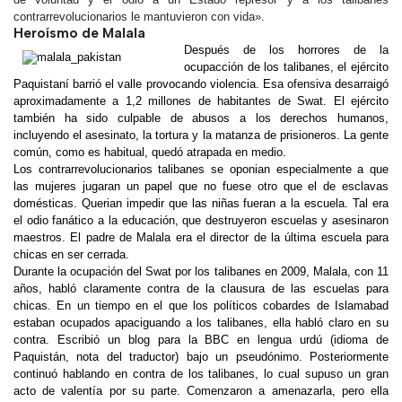
contrarrevolucionarios le mantuvieron con vida».
Heroísmo de Malala
Después de los horrores de la
ocupacción de los talibanes, el ejército
Paquistaní barrió el valle provocando violencia. Esa ofensiva desarraigó
aproximadamente a 1,2 millones de habitantes de Swat. El ejército
también ha sido culpable de abusos a los derechos humanos,
incluyendo el asesinato, la tortura y la matanza de prisioneros. La gente
común, como es habitual, quedó atrapada en medio.
Los contrarrevolucionarios talibanes se oponian especialmente a que
las mujeres jugaran un papel que no fuese otro que el de esclavas
domésticas. Querian impedir que las niñas fueran a la escuela. Tal era
el odio fanático a la educación, que destruyeron escuelas y asesinaron
maestros. El padre de Malala era el director de la última escuela para
chicas en ser cerrada.
Durante la ocupación del Swat por los talibanes en 2009, Malala, con 11
años, habló claramente contra de la clausura de las escuelas para
chicas. En un tiempo en el que los políticos cobardes de Islamabad
estaban ocupados apaciguando a los talibanes, ella habló claro en su
contra. Escribió un blog para la
BBC en lengua urdú
(idioma de
Paquistán
, nota del traductor
) bajo un pseudónimo. Posteriormente
continuó hablando en contra de los talibanes, lo cual supuso un gran
acto de valentía por su parte. Comenzaron a amenazarla, pero ella