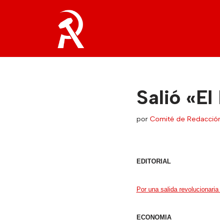
Saltar
al
contenido
Salió «El
por
Comité de Redacció
EDITORIAL
Por una salida revolucionaria 
ECONOMIA