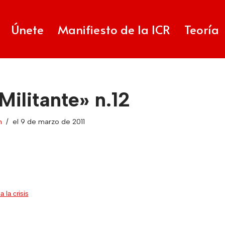
Únete
Manifiesto de la ICR
Teoría
 Militante» n.12
n
el 9 de marzo de 2011
a la crisis