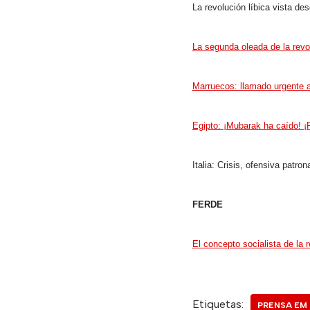
La revolución líbica vista des
La segunda oleada de la rev
Marruecos: llamado urgente a 
Egipto: ¡Mubarak ha caído! ¡R
Italia: Crisis, ofensiva patro
FERDE
El concepto socialista de la r
Etiquetas:
PRENSA EM