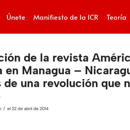
Únete
Manifiesto de la ICR
Teoría
ión de la revista Améri
ta en Managua – Nicarag
 de una revolución que 
ó
n
el 22 de abril de 2014