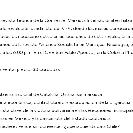
 revista teórica de la Corriente Marxista Internacional en habla
 la revolución sandinista de 1979, donde las masas derrocaron
ués es necesario estudiar las lecciones de esta revolución in
emos de la revista América Socialista en Managua, Nicaragua, e
a a las 6:00 p.m. En el CEB San Pablo Apóstol, en la Colonia 14
a venta, precio: 30 córdobas.
blema nacional de Cataluña. Un análisis marxista.
erra económica, control obrero y expropiación de la oligarquía.
lista clave de la victoria bolivariana en las elecciones municipal
ias en México y la bancarrota del Estado capitalista.
Bachelet vence sin convencer: ¿qué izquierda para Chile?