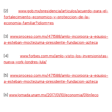
[2]
www.gob.mx/presidencia/articulos/acuerdo-para-el-
fortalecimiento-economico-y-proteccion-de-la-
economia-familiar?idiom=es
[3]
www.proceso.com.mx/471588/amlo-incorpora-a-equipo-
a-esteban-moctezuma-presidente-fundacion-azteca
[4]
www.forbes.com.mx/amlo-visto-los-inversionistas-
nueva-york-londres-lula/
[5]
www.proceso.com.mx/471588/amlo-incorpora-a-equipo-
a-esteban-moctezuma-presidente-fundacion-azteca
[6]
www.jornada.unam.mx/2017/01/10/economia/016n1eco