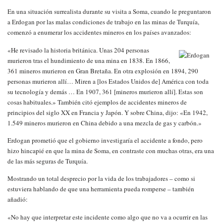
En una situación surrealista durante su visita a Soma, cuando le preguntaron
a Erdogan por las malas condiciones de trabajo en las minas de Turquía,
comenzó a enumerar los accidentes mineros en los países avanzados:
«He revisado la historia británica. Unas 204 personas
murieron tras el hundimiento de una mina en 1838. En 1866,
361 mineros murieron en Gran Bretaña. En otra explosión en 1894, 290
personas murieron allí… Miren a [los Estados Unidos de] América con toda
su tecnología y demás … En 1907, 361 [mineros murieron allí]. Estas son
cosas habituales.» También citó ejemplos de accidentes mineros de
principios del siglo XX en Francia y Japón. Y sobre China, dijo: «En 1942,
1.549 mineros murieron en China debido a una mezcla de gas y carbón.»
Erdogan prometió que el gobierno investigaría el accidente a fondo, pero
hizo hincapié en que la mina de Soma, en contraste con muchas otras, era una
de las más seguras de Turquía.
Mostrando un total desprecio por la vida de los trabajadores – como si
estuviera hablando de que una herramienta pueda romperse – también
añadió:
«No hay que interpretar este incidente como algo que no va a ocurrir en las