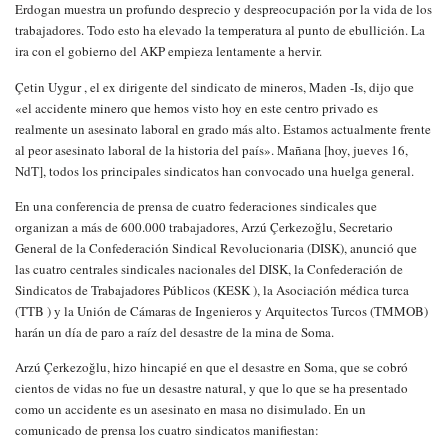
Erdogan muestra un profundo desprecio y despreocupación por la vida de los
trabajadores. Todo esto ha elevado la temperatura al punto de ebullición. La
ira con el gobierno del AKP empieza lentamente a hervir.
Çetin Uygur , el ex dirigente del sindicato de mineros, Maden -Is, dijo que
«el accidente minero que hemos visto hoy en este centro privado es
realmente un asesinato laboral en grado más alto. Estamos actualmente frente
al peor asesinato laboral de la historia del país». Mañana [hoy, jueves 16,
NdT], todos los principales sindicatos han convocado una huelga general.
En una conferencia de prensa de cuatro federaciones sindicales que
organizan a más de 600.000 trabajadores, Arzú Çerkezoğlu, Secretario
General de la Confederación Sindical Revolucionaria (DISK), anunció que
las cuatro centrales sindicales nacionales del DISK, la Confederación de
Sindicatos de Trabajadores Públicos (KESK ), la Asociación médica turca
(TTB ) y la Unión de Cámaras de Ingenieros y Arquitectos Turcos (TMMOB)
harán un día de paro a raíz del desastre de la mina de Soma.
Arzú Çerkezoğlu, hizo hincapié en que el desastre en Soma, que se cobró
cientos de vidas no fue un desastre natural, y que lo que se ha presentado
como un accidente es un asesinato en masa no disimulado. En un
comunicado de prensa los cuatro sindicatos manifiestan: