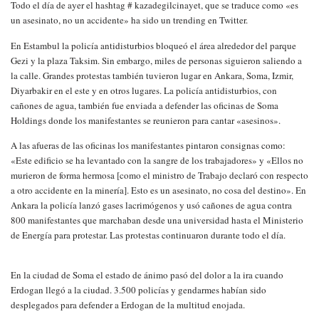
Todo el día de ayer el hashtag # kazadegilcinayet, que se traduce como «es
un asesinato, no un accidente» ha sido un trending en Twitter.
En Estambul la policía antidisturbios bloqueó el área alrededor del parque
Gezi y la plaza Taksim. Sin embargo, miles de personas siguieron saliendo a
la calle. Grandes protestas también tuvieron lugar en Ankara, Soma, Izmir,
Diyarbakir en el este y en otros lugares. La policía antidisturbios, con
cañones de agua, también fue enviada a defender las oficinas de Soma
Holdings donde los manifestantes se reunieron para cantar «asesinos».
A las afueras de las oficinas los manifestantes pintaron consignas como:
«Este edificio se ha levantado con la sangre de los trabajadores» y «Ellos no
murieron de forma hermosa [como el ministro de Trabajo declaró con respecto
a otro accidente en la minería]. Esto es un asesinato, no cosa del destino». En
Ankara la policía lanzó gases lacrimógenos y usó cañones de agua contra
800 manifestantes que marchaban desde una universidad hasta el Ministerio
de Energía para protestar. Las protestas continuaron durante todo el día.
En la ciudad de Soma el estado de ánimo pasó del dolor a la ira cuando
Erdogan llegó a la ciudad. 3.500 policías y gendarmes habían sido
desplegados para defender a Erdogan de la multitud enojada.