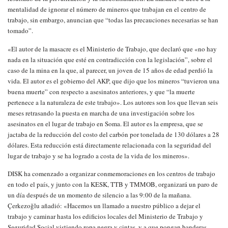
mentalidad de ignorar el número de mineros que trabajan en el centro de
trabajo, sin embargo, anuncian que “todas las precauciones necesarias se han
tomado”.
«El autor de la masacre es el Ministerio de Trabajo, que declaró que «no hay
nada en la situación que esté en contradicción con la legislación”, sobre el
caso de la mina en la que, al parecer, un joven de 15 años de edad perdió la
vida. El autor es el gobierno del AKP, que dijo que los mineros “tuvieron una
buena muerte” con respecto a asesinatos anteriores, y que “la muerte
pertenece a la naturaleza de este trabajo». Los autores son los que llevan seis
meses retrasando la puesta en marcha de una investigación sobre los
asesinatos en el lugar de trabajo en Soma. El autor es la empresa, que se
jactaba de la reducción del costo del carbón por tonelada de 130 dólares a 28
dólares. Esta reducción está directamente relacionada con la seguridad del
lugar de trabajo y se ha logrado a costa de la vida de los mineros».
DISK ha comenzado a organizar conmemoraciones en los centros de trabajo
en todo el país, y junto con la KESK, TTB y TMMOB, organizará un paro de
un día después de un momento de silencio a las 9:00 de la mañana.
Çerkezoğlu añadió: «Hacemos un llamado a nuestro público a dejar el
trabajo y caminar hasta los edificios locales del Ministerio de Trabajo y
Seguridad Social vistiendo ropa negra y cintas, y a que pongan banderas