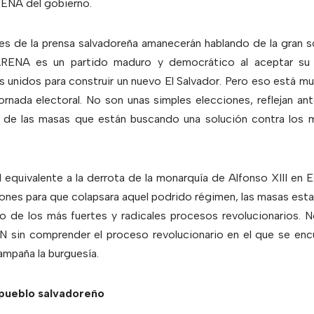
RENA del gobierno.
res de la prensa salvadoreña amanecerán hablando de la gran s
ARENA es un partido maduro y democrático al aceptar su 
nidos para construir un nuevo El Salvador. Pero eso está muy 
ornada electoral. No son unas simples elecciones, reflejan an
 de las masas que están buscando una solución contra los 
 equivalente a la derrota de la monarquía de Alfonso XIII en E
ones para que colapsara aquel podrido régimen, las masas est
uno de los más fuertes y radicales procesos revolucionarios.
LN sin comprender el proceso revolucionario en el que se enc
ampaña la burguesía.
 pueblo salvadoreño