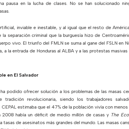
na pausa en la lucha de clases. No se han solucionado ni
asas.
rtificial, inviable e inestable, y al igual que el resto de Améric
la separación criminal que la burguesía hizo de Centroaméric
erpo vivo. El triunfo del FMLN se suma al gane del FSLN en Ni
a, a la entrada de Honduras al ALBA y a las protestas masivas
able en El Salvador
e ha podido ofrecer solución a los problemas de las masas c
tradición revolucionaria, siendo los trabajadores salvad
 CEPAL estimaba que el 47% de la población vivía con menos de
 2008 había un déficit de medio millón de casas y
The Eco
n la tasas de asesinatos más grandes del mundo. Las masas can