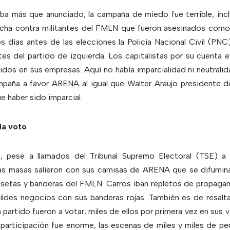
taba más que anunciado, la campaña de miedo fue terrible, in
cha contra militantes del FMLN que fueron asesinados como
 días antes de las elecciones la Policía Nacional Civil (PNC
tes del partido de izquierda. Los capitalistas por su cuenta
os en sus empresas. Aquí no había imparcialidad ni neutralid
paña a favor ARENA al igual que Walter Araujo presidente d
e haber sido imparcial.
da voto
, pese a llamados del Tribunal Supremo Electoral (TSE) a n
las masas salieron con sus camisas de ARENA que se difumina
setas y banderas del FMLN. Carros iban repletos de propaga
ldes negocios con sus banderas rojas. También es de resal
 partido fueron a votar, miles de ellos por primera vez en sus 
 participación fue enorme, las escenas de miles y miles de per