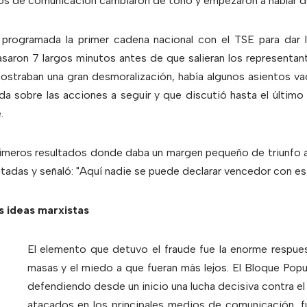
dios de comunicación cambiaron de tono y empezaron a hablar 
 programada la primer cadena nacional con el TSE para dar 
 Pasaron 7 largos minutos antes de que salieran los representan
mostraban una gran desmoralización, había algunos asientos va
da sobre las acciones a seguir y que discutió hasta el últim
.
primeros resultados donde daba un margen pequeño de triunfo 
utadas y señaló: "Aquí nadie se puede declarar vencedor con es
 ideas marxistas
El elemento que detuvo el fraude fue la enorme respue
masas y el miedo a que fueran más lejos. El Bloque Popu
defendiendo desde un inicio una lucha decisiva contra el 
atacados en los principales medios de comunicación, 