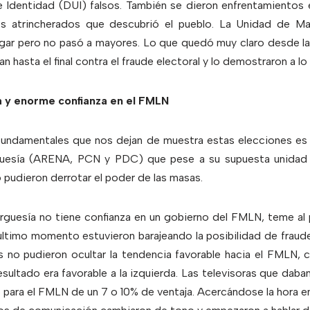
dentidad (DUI) falsos. También se dieron enfrentamientos 
os atrincherados que descubrió el pueblo. La Unidad de M
ugar pero no pasó a mayores. Lo que quedó muy claro desde las
n hasta el final contra el fraude electoral y lo demostraron a lo 
 y enorme confianza en el FMLN
fundamentales que nos dejan de muestra estas elecciones es
rguesía (ARENA, PCN y PDC) que pese a su supuesta unidad 
pudieron derrotar el poder de las masas.
rguesía no tiene confianza en un gobierno del FMLN, teme al 
último momento estuvieron barajeando la posibilidad de fraud
ras no pudieron ocultar la tendencia favorable hacia el FMLN, 
esultado era favorable a la izquierda. Las televisoras que daba
para el FMLN de un 7 o 10% de ventaja. Acercándose la hora en