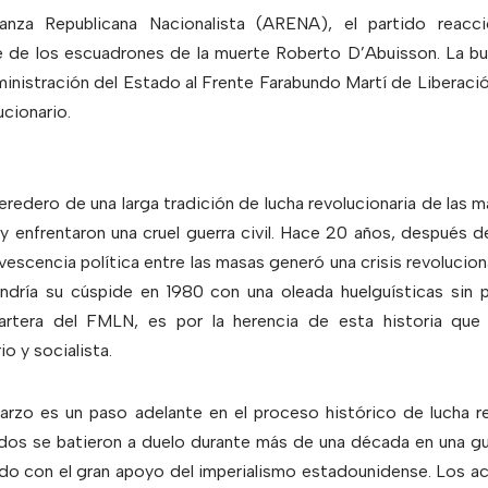
anza Republicana Nacionalista (ARENA), el partido reacc
e de los escuadrones de la muerte Roberto D’Abuisson. La b
ministración del Estado al Frente Farabundo Martí de Liberaci
ucionario.
eredero de una larga tradición de lucha revolucionaria de las
 y enfrentaron una cruel guerra civil. Hace 20 años, después 
rvescencia política entre las masas generó una crisis revolucion
dría su cúspide en 1980 con una oleada huelguísticas sin 
 partera del FMLN, es por la herencia de esta historia que
o y socialista.
marzo es un paso adelante en el proceso histórico de lucha re
dos se batieron a duelo durante más de una década en una gue
do con el gran apoyo del imperialismo estadounidense. Los a