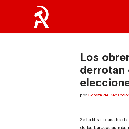
Saltar
al
contenido
Los obre
derrotan 
eleccion
por
Comité de Redacció
Se ha librado una fuerte
de las burguesías más 