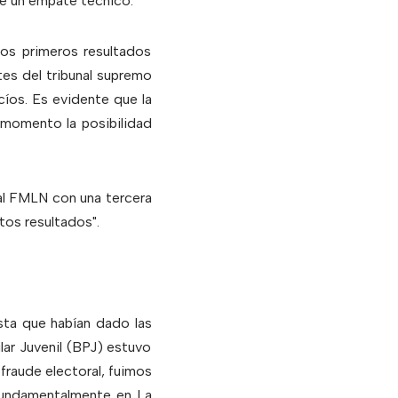
de un empate técnico.
los primeros resultados
tes del tribunal supremo
cíos. Es evidente que la
o momento la posibilidad
al FMLN con una tercera
tos resultados".
sta que habían dado las
lar Juvenil (BPJ) estuvo
fraude electoral, fuimos
fundamentalmente en La