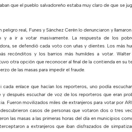
ban que el pueblo salvadoreño estaba muy claro de que se juga
un peligro real, Funes y Sánchez Cerén lo denunciaron y llamaro
o y a ir a votar masivamente. La respuesta de los pobr
dora, se defendió cada voto con uñas y dientes. Los más hu
s recónditos y los barrios más humildes a votar. Walter A
tuvo otra opción que reconocer al final de la contienda en su 
erzo de las masas para impedir el fraude.
asi cada enlace que hacían los reporteros, uno podía escuchar
e y después escuchar de voz de los reporteros que eran pr
a. Fueron movilizados miles de extranjeros para votar por ARE
 descubrieron casos de personas que votaron dos o tres ve
ron las masas a las primeras horas del día en municipios com
terceptaron a extranjeros que iban disfrazados de simpatiz