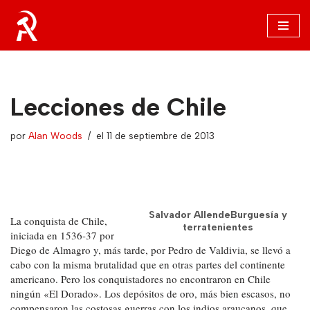
Saltar
al
contenido
Lecciones de Chile
por
Alan Woods
el 11 de septiembre de 2013
Salvador AllendeBurguesía y
La conquista de Chile,
terratenientes
iniciada en 1536-37 por
Diego de Almagro y, más tarde, por Pedro de Valdivia, se llevó a
cabo con la misma brutalidad que en otras partes del continente
americano. Pero los conquistadores no encontraron en Chile
ningún «El Dorado». Los depósitos de oro, más bien escasos, no
compensaron las costosas guerras con los indios araucanos, que