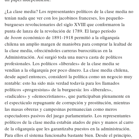
¿La clase media? Los representantes políticos de la clase media no
tenían nada que ver con los jacobinos franceses, los pequeño-
burgueses revolucionarios del siglo XVIII que conformaron la
punta de lanza de la revolución de 1789. El largo período
de
boom
económico de 1891-1918 permitió a la oligarquía
chilena un amplio margen de maniobra para comprar la lealtad de
la clase media, ofreciéndoles carreras burocráticas en la
Administración. Así surgió toda una nueva casta de políticos
profesionales. Los políticos «liberales» de la clase media se
vendían a la oligarquía por poco dinero. La clase media chilena,
desde aquel entonces, consideró la política como un negocio muy
rentable: esto ha sido más verdad todavía para los llamados
políticos «progresistas» de la burguesía: los «liberales»,
«radicales» y «democristianos», que participaban plenamente en
el espectáculo repugnante de corrupción y prostitución, mientras
las masas obreras y campesinas permanecían como meros
espectadores pasivos del juego parlamentario. Los representantes
políticos de la clase media estabán atados de pies y manos al carro
de la oligarquía que les garantizaba puestos en la administración.
Para ellos el sistema funcionaba bastante bien. Desde el principio,