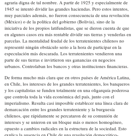
agraria digna de tal nombre. A partir de 1925 y especialmente de
1945 se intentó dividir las grandes haciendas. Pero estos intentos,
muy parciales además, no fueron consecuencia de una revolución
(México) o de la política del gobierno (Bolivia), sino de la
iniciativa de los propios latifundistas, que se dieron cuenta de que
en algunos casos era más rentable dividir sus tierras y venderlas en
parcelas. La mentalidad feudal de los terratenientes chilenos no
representó ningún obstáculo serio a la hora de participar en la
especulación más descarada. Los terratenientes vendieron una
parte de sus tierras e invirtieron sus ganancias en negocios
urbanos. Controlaban los bancos y otras instituciones financieras.
De forma mucho más clara que en otros países de América Latina,
en Chile, los intereses de los grandes terratenientes, los banqueros
y los capitalistas se funden totalmente en una oligarquía poderosa
que controla toda la vida económica del país, junto con el
imperialismo. Resulta casi imposible establecer una línea clara de
demarcación entre los grandes terrateniente y la burguesía
chilenos, que rápidamente se percataron de su comunión de
intereses y se unieron en un bloque más o menos homogéneo,
opuesto a cambios radicales en la estructura de la sociedad. Esto
explica la ausencia en Chile de una revolución democrático-