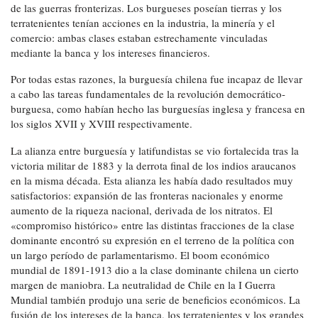
de las guerras fronterizas. Los burgueses poseían tierras y los
terratenientes tenían acciones en la industria, la minería y el
comercio: ambas clases estaban estrechamente vinculadas
mediante la banca y los intereses financieros.
Por todas estas razones, la burguesía chilena fue incapaz de llevar
a cabo las tareas fundamentales de la revolución democrático-
burguesa, como habían hecho las burguesías inglesa y francesa en
los siglos XVII y XVIII respectivamente.
La alianza entre burguesía y latifundistas se vio fortalecida tras la
victoria militar de 1883 y la derrota final de los indios araucanos
en la misma década. Esta alianza les había dado resultados muy
satisfactorios: expansión de las fronteras nacionales y enorme
aumento de la riqueza nacional, derivada de los nitratos. El
«compromiso histórico» entre las distintas fracciones de la clase
dominante encontró su expresión en el terreno de la política con
un largo período de parlamentarismo. El boom económico
mundial de 1891-1913 dio a la clase dominante chilena un cierto
margen de maniobra. La neutralidad de Chile en la I Guerra
Mundial también produjo una serie de beneficios económicos. La
fusión de los intereses de la banca, los terratenientes y los grandes