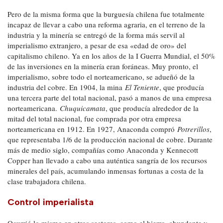
Pero de la misma forma que la burguesía chilena fue totalmente
incapaz de llevar a cabo una reforma agraria, en el terreno de la
industria y la minería se entregó de la forma más servil al
imperialismo extranjero, a pesar de esa «edad de oro» del
capitalismo chileno. Ya en los años de la I Guerra Mundial, el 50%
de las inversiones en la minería eran foráneas. Muy pronto, el
imperialismo, sobre todo el norteamericano, se adueñó de la
industria del cobre. En 1904, la mina
El Teniente
, que producía
una tercera parte del total nacional, pasó a manos de una empresa
norteamericana.
Chuquicamata
, que producía alrededor de la
mitad del total nacional, fue comprada por otra empresa
norteamericana en 1912. En 1927, Anaconda compró
Potrerillos
,
que representaba 1/6 de la producción nacional de cobre. Durante
más de medio siglo, compañías como Anaconda y Kennecott
Copper han llevado a cabo una auténtica sangría de los recursos
minerales del país, acumulando inmensas fortunas a costa de la
clase trabajadora chilena.
Control imperialista
Ocurrió lo mismo en otros sectores, como el hierro, abundante y