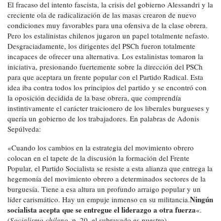
El fracaso del intento fascista, la crisis del gobierno Alessandri y la
creciente ola de radicalización de las masas crearon de nuevo
condiciones muy favorables para una ofensiva de la clase obrera.
Pero los estalinistas chilenos jugaron un papel totalmente nefasto.
Desgraciadamente, los dirigentes del PSCh fueron totalmente
incapaces de ofrecer una alternativa. Los estalinistas tomaron la
iniciativa, presionando fuertemente sobre la dirección del PSCh
para que aceptara un frente popular con el Partido Radical. Esta
idea iba contra todos los principios del partido y se encontró con
la oposición decidida de la base obrera, que comprendía
instintivamente el carácter traicionero de los liberales burgueses y
quería un gobierno de los trabajadores. En palabras de Adonis
Sepúlveda:
«Cuando los cambios en la estrategia del movimiento obrero
colocan en el tapete de la discusión la formación del Frente
Popular, el Partido Socialista se resiste a esta alianza que entrega la
hegemonía del movimiento obrero a determinados sectores de la
burguesía. Tiene a esa altura un profundo arraigo popular y un
Ningún
líder carismático. Hay un empuje inmenso en su militancia.
socialista acepta que se entregue el liderazgo a otra fuerza
«.
(
Socialismo chileno
, p. 20, el subrayado es nuestro).