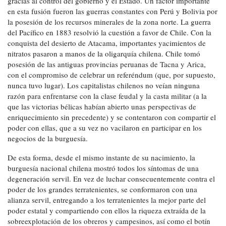
gracias al control del gobierno y el Estado. Un factor importante
en esta fusión fueron las guerras constantes con Perú y Bolivia por
la posesión de los recursos minerales de la zona norte. La guerra
del Pacífico en 1883 resolvió la cuestión a favor de Chile. Con la
conquista del desierto de Atacama, importantes yacimientos de
nitratos pasaron a manos de la oligarquía chilena. Chile tomó
posesión de las antiguas provincias peruanas de Tacna y Arica,
con el compromiso de celebrar un referéndum (que, por supuesto,
nunca tuvo lugar). Los capitalistas chilenos no veían ninguna
razón para enfrentarse con la clase feudal y la casta militar (a la
que las victorias bélicas habían abierto unas perspectivas de
enriquecimiento sin precedente) y se contentaron con compartir el
poder con ellas, que a su vez no vacilaron en participar en los
negocios de la burguesía.
De esta forma, desde el mismo instante de su nacimiento, la
burguesía nacional chilena mostró todos los síntomas de una
degeneración servil. En vez de luchar consecuentemente contra el
poder de los grandes terratenientes, se conformaron con una
alianza servil, entregando a los terratenientes la mejor parte del
poder estatal y compartiendo con ellos la riqueza extraída de la
sobreexplotación de los obreros y campesinos, así como el botín