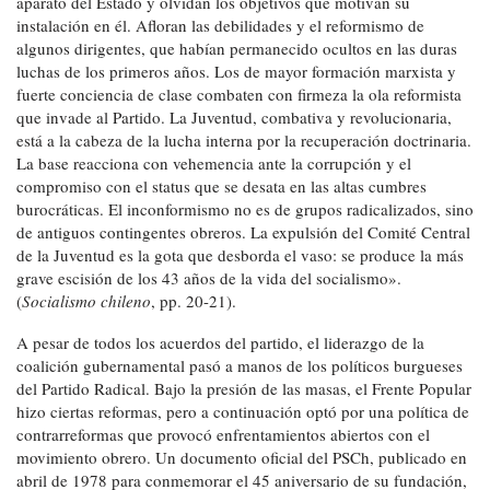
aparato del Estado y olvidan los objetivos que motivan su
instalación en él. Afloran las debilidades y el reformismo de
algunos dirigentes, que habían permanecido ocultos en las duras
luchas de los primeros años. Los de mayor formación marxista y
fuerte conciencia de clase combaten con firmeza la ola reformista
que invade al Partido. La Juventud, combativa y revolucionaria,
está a la cabeza de la lucha interna por la recuperación doctrinaria.
La base reacciona con vehemencia ante la corrupción y el
compromiso con el status que se desata en las altas cumbres
burocráticas. El inconformismo no es de grupos radicalizados, sino
de antiguos contingentes obreros. La expulsión del Comité Central
de la Juventud es la gota que desborda el vaso: se produce la más
grave escisión de los 43 años de la vida del socialismo».
(
Socialismo chileno
, pp. 20-21).
A pesar de todos los acuerdos del partido, el liderazgo de la
coalición gubernamental pasó a manos de los políticos burgueses
del Partido Radical. Bajo la presión de las masas, el Frente Popular
hizo ciertas reformas, pero a continuación optó por una política de
contrarreformas que provocó enfrentamientos abiertos con el
movimiento obrero. Un documento oficial del PSCh, publicado en
abril de 1978 para conmemorar el 45 aniversario de su fundación,