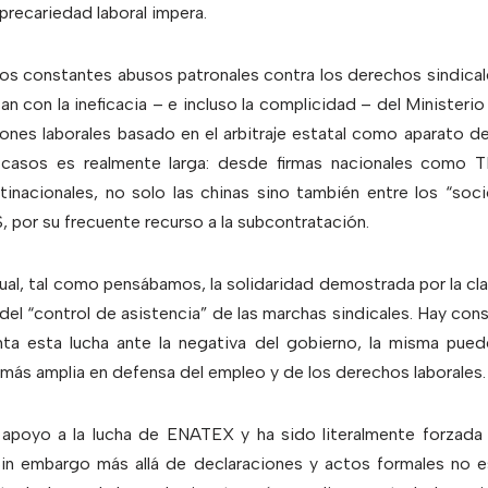
precariedad laboral impera.
os constantes abusos patronales contra los derechos sindica
n con la ineficacia – e incluso la complicidad – del Ministerio
ones laborales basado en el arbitraje estatal como aparato d
de casos es realmente larga: desde firmas nacionales com
inacionales, no solo las chinas sino también entre los “so
r su frecuente recurso a la subcontratación.
cual, tal como pensábamos, la solidaridad demostrada por la cla
el “control de asistencia” de las marchas sindicales. Hay cons
nta esta lucha ante la negativa del gobierno, la misma puede
 más amplia en defensa del empleo y de los derechos laborales.
 apoyo a la lucha de ENATEX y ha sido literalmente forzada
Sin embargo más allá de declaraciones y actos formales no 