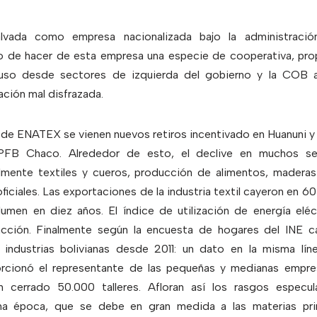
ada como empresa nacionalizada bajo la administración
o de hacer de esta empresa una especie de cooperativa, pro
uso desde sectores de izquierda del gobierno y la COB ac
ación mal disfrazada.
 de ENATEX se vienen nuevos retiros incentivado en Huanuni 
YPFB Chaco. Alrededor de esto, el declive en muchos sec
almente textiles y cueros, producción de alimentos, mader
ficiales. Las exportaciones de la industria textil cayeron en 60
umen en diez años. El índice de utilización de energía eléc
cción. Finalmente según la encuesta de hogares del INE 
s industrias bolivianas desde 2011: un dato en la misma lí
rcionó el representante de las pequeñas y medianas empres
 cerrado 50.000 talleres. Afloran así los rasgos especul
a época, que se debe en gran medida a las materias prim