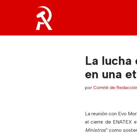
Saltar
al
contenido
La lucha 
en una e
por
Comité de Redacció
La reunión con Evo Moral
el cierre de ENATEX es
Ministros
” como sosten