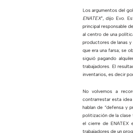
Los argumentos del gobi
ENATEX
”, dijo Evo. 
principal responsable de
al centro de una políti
productores de lanas y 
que era una farsa; se ob
siguió pagando alquile
trabajadores. El result
inventarios, es decir po
No volvemos a record
contrarrestar esta ide
hablan de “defensa y p
politización de la clase
el cierre de ENATEX es
trabajadores de un progr