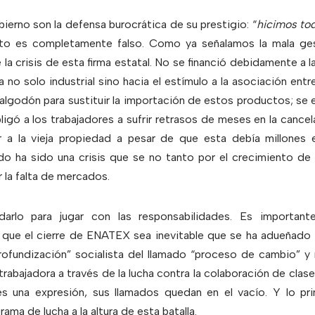
erno son la defensa burocrática de su prestigio: “
hicimos tod
Esto es completamente falso. Como ya señalamos la mala g
 la crisis de esta firma estatal. No se financió debidamente a 
ca no solo industrial sino hacia el estímulo a la asociación e
algodón para sustituir la importación de estos productos; se el
ligó a los trabajadores a sufrir retrasos de meses en la cancel
r a la vieja propiedad a pesar de que esta debía millones
ado ha sido una crisis que se no tanto por el crecimiento de
r la falta de mercados.
arlo para jugar con las responsabilidades. Es importante
a que el cierre de ENATEX sea inevitable que se ha adueñado 
rofundización” socialista del llamado “proceso de cambio” y 
 trabajadora a través de la lucha contra la colaboración de clase
 una expresión, sus llamados quedan en el vacío. Y lo prin
ama de lucha a la altura de esta batalla.