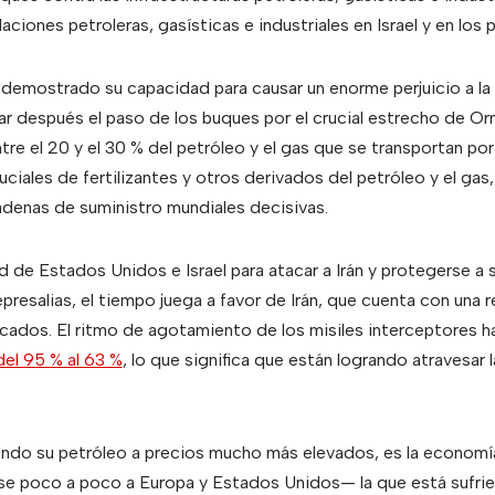
ciones petroleras, gasísticas e industriales en Israel y en los 
demostrado su capacidad para causar un enorme perjuicio a la
lar después el paso de los buques por el crucial estrecho de Or
tre el 20 y el 30 % del petróleo y el gas que se transportan po
ciales de fertilizantes y otros derivados del petróleo y el ga
denas de suministro mundiales decisivas.
d de Estados Unidos e Israel para atacar a Irán y protegerse a 
presalias, el tiempo juega a favor de Irán, que cuenta con una 
icados. El ritmo de agotamiento de los misiles interceptores ha
del 95 % al 63 %
, lo que significa que están logrando atravesa
endo su petróleo a precios mucho más elevados, es la econo
se poco a poco a Europa y Estados Unidos— la que está sufri