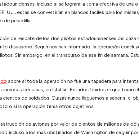
stadounidenses. Incluso si se lograra la toma efectiva de una o v
EE. UU., estas se convertirían en blancos fáciles para los misiles
o de pesadilla.
ación de rescate de los dos pilotos estadounidenses del caza F
nto disuasorio. Según nos han informado, la operación concluyó
ilotos. Sin embargo, en el transcurso de ese fin de semana, Es
ado
sobre si toda la operación no fue una tapadera para intenta
talaciones cercanas, en Isfahán. Estados Unidos sí que tomó e
cientos de soldados. Quizás nunca lleguemos a saber si el obj
to o si la operación tenía otros objetivos.
destrucción de aviones por valor de cientos de millones de dóla
dido incluso a los más obstinados de Washington de seguir po