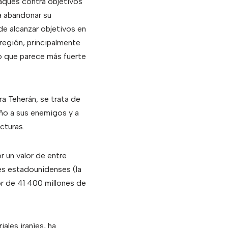
aques contra objetivos
 a abandonar su
de alcanzar objetivos en
 región, principalmente
ino que parece más fuerte
a Teherán, se trata de
año a sus enemigos y a
cturas.
r un valor de entre
es estadounidenses (la
or de 41 400 millones de
iales iraníes, ha