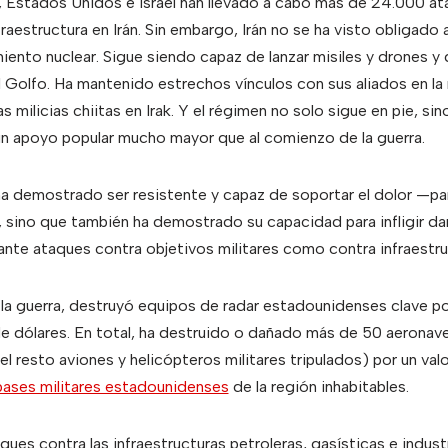
, Estados Unidos e Israel han llevado a cabo más de 24.000 at
infraestructura en Irán. Sin embargo, Irán no se ha visto obligado
ento nuclear. Sigue siendo capaz de lanzar misiles y drones y 
el Golfo. Ha mantenido estrechos vínculos con sus aliados en la
as milicias chiitas en Irak. Y el régimen no solo sigue en pie, s
un apoyo popular mucho mayor que al comienzo de la guerra.
ha demostrado ser resistente y capaz de soportar el dolor —par
, sino que también ha demostrado su capacidad para infligir d
ante ataques contra objetivos militares como contra infraestru
 la guerra, destruyó equipos de radar estadounidenses clave po
e dólares. En total, ha destruido o dañado más de 50 aeronav
el resto aviones y helicópteros militares tripulados) por un val
bases militares estadounidenses
de la región inhabitables.
ques contra las infraestructuras petroleras, gasísticas e industr