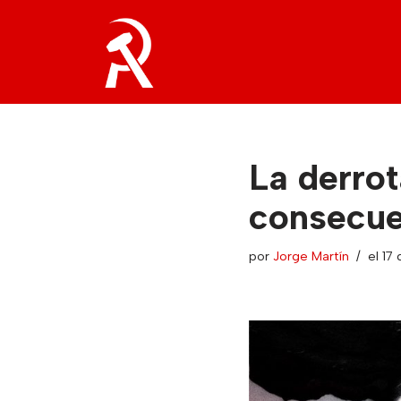
Saltar
al
contenido
La derrot
consecue
por
Jorge Martín
el 17