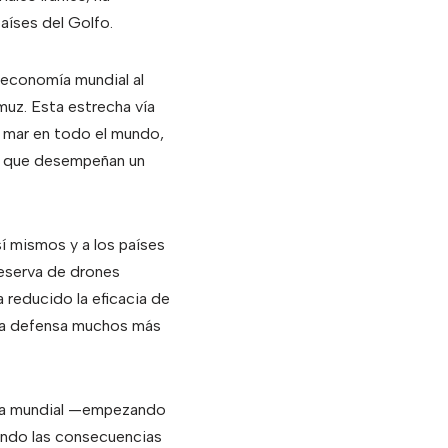
países del Golfo.
 economía mundial al
muz. Esta estrecha vía
r mar en todo el mundo,
s, que desempeñan un
sí mismos y a los países
reserva de drones
 reducido la eficacia de
r la defensa muchos más
mía mundial —empezando
endo las consecuencias