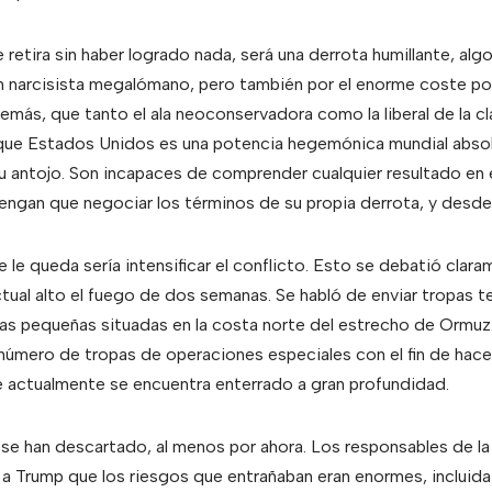
e retira sin haber logrado nada, será una derrota humillante, al
n narcisista megalómano, pero también por el enorme coste pol
demás, que tanto el ala neoconservadora como la liberal de la c
que Estados Unidos es una potencia hegemónica mundial abso
 antojo. Son incapaces de comprender cualquier resultado en e
engan que negociar los términos de su propia derrota, y desde 
 le queda sería intensificar el conflicto. Esto se debatió clar
ctual alto el fuego de dos semanas. Se habló de enviar tropas te
slas pequeñas situadas en la costa norte del estrecho de Ormuz.
n número de tropas de operaciones especiales con el fin de hace
e actualmente se encuentra enterrado a gran profundidad.
e han descartado, al menos por ahora. Los responsables de la p
a Trump que los riesgos que entrañaban eran enormes, incluida