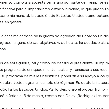
comenzó como una apuesta temeraria por parte de Trump, se es
nificativa para el imperialismo estadounidense, lo que puede t
economía mundial, la posición de Estados Unidos como potenci
es en general.
a séptima semana de la guerra de agresión de Estados Unidos e
ogrado ninguno de sus objetivos y, de hecho, ha quedado claro
los.
s de esta guerra, tal y como los detalló el presidente Trump des
r su programa de enriquecimiento nuclear y renunciar a sus rese
su programa de misiles balísticos; poner fin a su apoyo a los g
 y, sobre todo, lograr un cambio de régimen. Es decir, la instaur
dócil a los Estados Unidos. Así lo dejó claro el propio Trump. 
ró a Axios el 5 de marzo, «como con Delcy [Rodríguez] en Ven