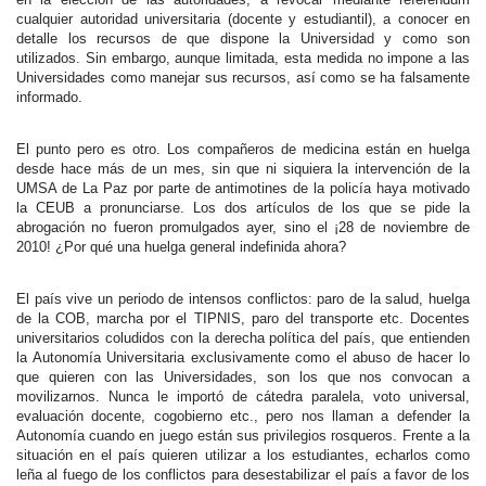
cualquier autoridad universitaria (docente y estudiantil), a conocer en
detalle los recursos de que dispone la Universidad y como son
utilizados. Sin embargo, aunque limitada, esta medida no impone a las
Universidades como manejar sus recursos, así como se ha falsamente
informado.
El punto pero es otro. Los compañeros de medicina están en huelga
desde hace más de un mes, sin que ni siquiera la intervención de la
UMSA de La Paz por parte de antimotines de la policía haya motivado
la CEUB a pronunciarse. Los dos artículos de los que se pide la
abrogación no fueron promulgados ayer, sino el ¡28 de noviembre de
2010! ¿Por qué una huelga general indefinida ahora?
El país vive un periodo de intensos conflictos: paro de la salud, huelga
de la COB, marcha por el TIPNIS, paro del transporte etc. Docentes
universitarios coludidos con la derecha política del país, que entienden
la Autonomía Universitaria exclusivamente como el abuso de hacer lo
que quieren con las Universidades, son los que nos convocan a
movilizarnos. Nunca le importó de cátedra paralela, voto universal,
evaluación docente, cogobierno etc., pero nos llaman a defender la
Autonomía cuando en juego están sus privilegios rosqueros. Frente a la
situación en el país quieren utilizar a los estudiantes, echarlos como
leña al fuego de los conflictos para desestabilizar el país a favor de los