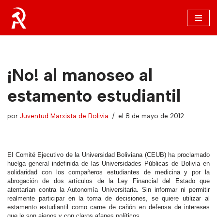
Saltar
al
contenido
¡No! al manoseo al
estamento estudiantil
por
Juventud Marxista de Bolivia
el 8 de mayo de 2012
El Comité Ejecutivo de la Universidad Boliviana (CEUB) ha proclamado
huelga general indefinida de las Universidades Públicas de Bolivia en
solidaridad con los compañeros estudiantes de medicina y por la
abrogación de dos artículos de la Ley Financial del Estado que
atentarían contra la Autonomía Universitaria. Sin informar ni permitir
realmente participar en la toma de decisiones, se quiere utilizar al
estamento estudiantil como carne de cañón en defensa de intereses
que le son ajenos y con claros afanes políticos.