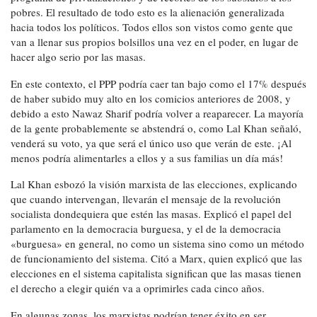
pobres. El resultado de todo esto es la alienación generalizada
hacia todos los políticos. Todos ellos son vistos como gente que
van a llenar sus propios bolsillos una vez en el poder, en lugar de
hacer algo serio por las masas.
En este contexto, el PPP podría caer tan bajo como el 17% después
de haber subido muy alto en los comicios anteriores de 2008, y
debido a esto Nawaz Sharif podría volver a reaparecer. La mayoría
de la gente probablemente se abstendrá o, como Lal Khan señaló,
venderá su voto, ya que será el único uso que verán de este. ¡Al
menos podría alimentarles a ellos y a sus familias un día más!
Lal Khan esbozó la visión marxista de las elecciones, explicando
que cuando intervengan, llevarán el mensaje de la revolución
socialista dondequiera que estén las masas. Explicó el papel del
parlamento en la democracia burguesa, y el de la democracia
«burguesa» en general, no como un sistema sino como un método
de funcionamiento del sistema. Citó a Marx, quien explicó que las
elecciones en el sistema capitalista significan que las masas tienen
el derecho a elegir quién va a oprimirles cada cinco años.
En algunas zonas, los marxistas podrían tener éxito en ser