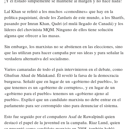
¡Y el Estado simplemente se mantiene al margen y no hace nada!
Lal Khan se refirió a los muchos «comodines» que hay en la
política paquistaní, desde los Zardaris de este mundo, a los Sharifs,
pasando por Imran Khan, Qadri (el mulá llegado de Canadá) y los
líderes del chovinista MQM. Ninguno de ellos tiene solución
alguna que ofrecer a las masas.
Sin embargo, los marxistas no se abstienen en las elecciones, sino
que las utilizan para hacer campaña por sus ideas y para señalar la
verdadera alternativa del socialismo.
Varios camaradas de todo el país intervinieron en el debate, como
Ghufran Ahad de Malakand. Él reveló la farsa de la democracia
burguesa. Señaló que en lugar de un «gobierno del pueblo», lo
que tenemos es un «gobierno de corruptos», y en lugar de un
«gobierno para el pueblo» tenemos un «gobierno ajeno al
pueblo». Explicó que un candidato marxista no debe entrar en el
parlamento para ser corrompido sino para denunciar el sistema.
Esto fue seguido por el compañero Asaf de Rawalpindi quien
destacó el papel de la juventud en la campaña. Riaz Lund, quien
se presentó como candidato marxista en 2008, también habló.