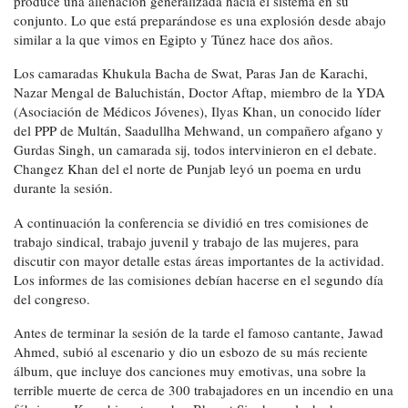
produce una alienación generalizada hacia el sistema en su
conjunto. Lo que está preparándose es una explosión desde abajo
similar a la que vimos en Egipto y Túnez hace dos años.
Los camaradas Khukula Bacha de Swat, Paras Jan de Karachi,
Nazar Mengal de Baluchistán, Doctor Aftap, miembro de la YDA
(Asociación de Médicos Jóvenes), Ilyas Khan, un conocido líder
del PPP de Multán, Saadullha Mehwand, un compañero afgano y
Gurdas Singh, un camarada sij, todos intervinieron en el debate.
Changez Khan del el norte de Punjab leyó un poema en urdu
durante la sesión.
A continuación la conferencia se dividió en tres comisiones de
trabajo sindical, trabajo juvenil y trabajo de las mujeres, para
discutir con mayor detalle estas áreas importantes de la actividad.
Los informes de las comisiones debían hacerse en el segundo día
del congreso.
Antes de terminar la sesión de la tarde el famoso cantante, Jawad
Ahmed, subió al escenario y dio un esbozo de su más reciente
álbum, que incluye dos canciones muy emotivas, una sobre la
terrible muerte de cerca de 300 trabajadores en un incendio en una