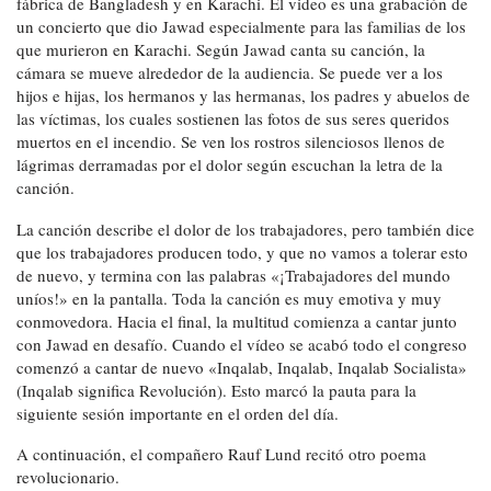
fábrica de Bangladesh y en Karachi. El video es una grabación de
un concierto que dio Jawad especialmente para las familias de los
que murieron en Karachi. Según Jawad canta su canción, la
cámara se mueve alrededor de la audiencia. Se puede ver a los
hijos e hijas, los hermanos y las hermanas, los padres y abuelos de
las víctimas, los cuales sostienen las fotos de sus seres queridos
muertos en el incendio. Se ven los rostros silenciosos llenos de
lágrimas derramadas por el dolor según escuchan la letra de la
canción.
La canción describe el dolor de los trabajadores, pero también dice
que los trabajadores producen todo, y que no vamos a tolerar esto
de nuevo, y termina con las palabras «¡Trabajadores del mundo
uníos!» en la pantalla. Toda la canción es muy emotiva y muy
conmovedora. Hacia el final, la multitud comienza a cantar junto
con Jawad en desafío. Cuando el vídeo se acabó todo el congreso
comenzó a cantar de nuevo «Inqalab, Inqalab, Inqalab Socialista»
(Inqalab significa Revolución). Esto marcó la pauta para la
siguiente sesión importante en el orden del día.
A continuación, el compañero Rauf Lund recitó otro poema
revolucionario.