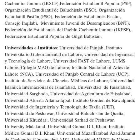
Cachemira Jammu (JKSLF) Federación Estudiantil Popular (PSF),
Organización Estudiantil de Baluchistán (BSO), Organización
Estudiantil Pastún (PSO), Federación de Estudiantes Pastún,
Consejo Inqilabi, Movimiento Juvenil de Desempleados (BNT),
Federación de Estudiantes del Pueblo Cachemir Jammu (JKPSF),
Federación Estudiantil Popular de Gilgit Baltistán.
Universidades e Institutos
: Universidad de Punjab, Instituto
Universitario Gubernamental de Lahore, Universidad de Ingeniería
y Tecnología de Lahore, Universidad FAST de Lahore, LUMS
Lahore, Colegio MAO de Lahore, Instituto Nacional of Artes de
Lahore (NCA), Universidad of Punjab Central de Lahore (UCP),
Instituto de Servicios de Ciencias Médicas de Lahore, Universidad
Islámica Internacional de Islamabad, Universidad de Faisalabad,
Universidad Sarghoda, Universidad de Agricultura de Faisalabad,
Universidad Abierta Allama Iqbal, Instituto Gorden de Rawalpindi,
Universidad de Ingeniería y Tecnología de Taxila (UET),
Universidad de Peshawar, Universidad Baluchistán de Quetta,
Universidad Khuzdar , Universidad Sarhad de Peshawar,
University Malakand, Universidad Gomal D.I. Khan, Instituto
Médico Gomal D.I. Khan, Universidad Muzaffarabad Azad Jammu
de Cachemira (Universidad AJK), Universidad MUST de Mirpur,