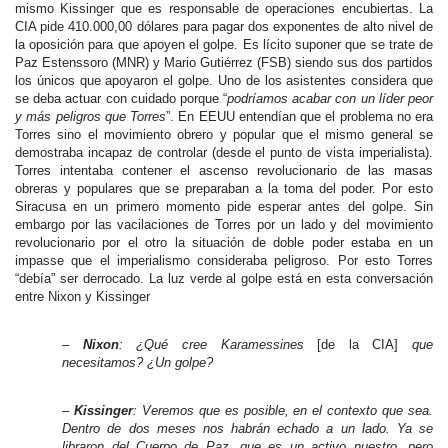
mismo Kissinger que es responsable de operaciones encubiertas. La
CIA pide 410.000,00 dólares para pagar dos exponentes de alto nivel de
la oposición para que apoyen el golpe. Es lícito suponer que se trate de
Paz Estenssoro (MNR) y Mario Gutiérrez (FSB) siendo sus dos partidos
los únicos que apoyaron el golpe. Uno de los asistentes considera que
se deba actuar con cuidado porque “
podríamos acabar con un líder peor
y más peligros que Torres
”. En EEUU entendían que el problema no era
Torres sino el movimiento obrero y popular que el mismo general se
demostraba incapaz de controlar (desde el punto de vista imperialista).
Torres intentaba contener el ascenso revolucionario de las masas
obreras y populares que se preparaban a la toma del poder. Por esto
Siracusa en un primero momento pide esperar antes del golpe. Sin
embargo por las vacilaciones de Torres por un lado y del movimiento
revolucionario por el otro la situación de doble poder estaba en un
impasse que el imperialismo consideraba peligroso. Por esto Torres
“debía” ser derrocado. La luz verde al golpe está en esta conversación
entre Nixon y Kissinger
–
Nixon
: ¿Qué cree Karamessines
[de la CIA]
que
necesitamos? ¿Un golpe?
–
Kissinger
: Veremos que es posible, en el contexto que sea.
Dentro de dos meses nos habrán echado a un lado. Ya se
libraron del Cuerpo de Paz, que es un activo nuestro, pero