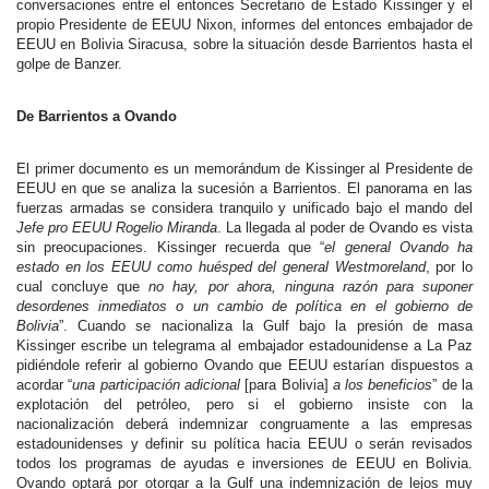
conversaciones entre el entonces Secretario de Estado Kissinger y el
propio Presidente de EEUU Nixon, informes del entonces embajador de
EEUU en Bolivia Siracusa, sobre la situación desde Barrientos hasta el
golpe de Banzer.
De Barrientos a Ovando
El primer documento es un memorándum de Kissinger al Presidente de
EEUU en que se analiza la sucesión a Barrientos. El panorama en las
fuerzas armadas se considera tranquilo y unificado bajo el mando del
Jefe pro EEUU Rogelio Miranda
. La llegada al poder de Ovando es vista
sin preocupaciones. Kissinger recuerda que “
el general Ovando ha
estado en los EEUU como huésped del general Westmoreland
, por lo
cual concluye que
no hay, por ahora, ninguna razón para suponer
desordenes inmediatos o un cambio de política en el gobierno de
Bolivia
”. Cuando se nacionaliza la Gulf bajo la presión de masa
Kissinger escribe un telegrama al embajador estadounidense a La Paz
pidiéndole referir al gobierno Ovando que EEUU estarían dispuestos a
acordar “
una participación adicional
[para Bolivia]
a los beneficios
”
de la
explotación del petróleo, pero si el gobierno insiste con la
nacionalización deberá indemnizar congruamente a las empresas
estadounidenses y definir su política hacia EEUU o serán revisados
todos los programas de ayudas e inversiones de EEUU en Bolivia.
Ovando optará por otorgar a la Gulf una indemnización de lejos muy