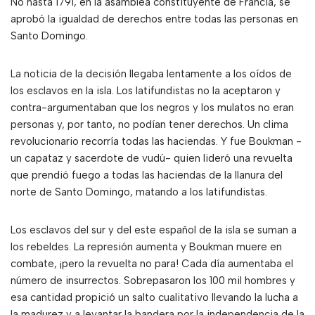
No hasta 1791, en la asamblea constituyente de Francia, se
aprobó la igualdad de derechos entre todas las personas en
Santo Domingo.
La noticia de la decisión llegaba lentamente a los oídos de
los esclavos en la isla. Los latifundistas no la aceptaron y
contra-argumentaban que los negros y los mulatos no eran
personas y, por tanto, no podían tener derechos. Un clima
revolucionario recorría todas las haciendas. Y fue Boukman -
un capataz y sacerdote de vudú- quien lideró una revuelta
que prendió fuego a todas las haciendas de la llanura del
norte de Santo Domingo, matando a los latifundistas.
Los esclavos del sur y del este español de la isla se suman a
los rebeldes. La represión aumenta y Boukman muere en
combate, ¡pero la revuelta no para! Cada día aumentaba el
número de insurrectos. Sobrepasaron los 100 mil hombres y
esa cantidad propició un salto cualitativo llevando la lucha a
la madurez y a levantar la bandera por la independencia de la