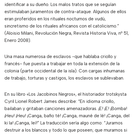
identificar a su dueño. Los malos tratos que se seguían
estimulaban juramentos de contra-ataque. Algunos de ellos
eran proferidos en los rituales nocturnos de vudú,
sincretismo de los rituales africanos con el catolicismo.”
(Aloisio Milani, Revolución Negra, Revista Historia Viva, nº 51,
Enero 2008).
Una masa numerosa de esclavos -que hablaba criollo y
francés- fue puesta a trabajar en toda la extensión de la
colonia (parte occidental de la isla). Con cargas inhumanas
de trabajo, torturas y castigos, los esclavos se sublevaban.
En su libro «Los Jacobinos Negros», el historiador trotskysta
Cyril Lionel Robert James describe: “En idioma criollo,
bailaban y gritaban canciones amenazadoras. ¡E! ¡E! ¡Bomba!
¡Heu! ¡Heu! ¡Canga, bafio té! ¡Canga, mauné de lé! ¡Canga, del
ki la! ¡Canga, leí!” La traducción sería algo como: “Juramos
destruir a los blancos y todo lo que poseen; que muramos si