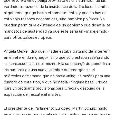
que esto era «muy peligroso». Esta es una admisión de las
verdaderas razones de la insistencia de la Troika en humillar
al gobierno griego hasta el sometimiento, y que no hay en
esto sólo razones económicas, sino también políticas. No
pueden permitir la existencia de un gobierno que desafía los
mandatos de austeridad ya que éste sería un «mal ejemplo»
para otros países europeos.
Angela Merkel, dijo que, «nadie estaba tratando de interferir
en el referéndum griego», sino que sólo estaban «señalando
las consecuencias» del mismo. Ella se encargó de poner fin a
los rumores de una nueva cumbre de emergencia el
miércoles declarando que no había «ninguna razón» para una
cumbre de este tipo, y que no había «ninguna base jurídica
para un programa provisional para Grecia», después de la
expiración del rescate el martes.
El presidente del Parlamento Europeo, Martin Schulz, habló
en el mismo sentido «apelando» al pueblo griego a votar sí e