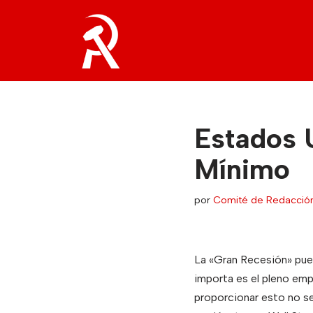
Saltar
al
contenido
Estados U
Mínimo
por
Comité de Redacció
La «Gran Recesión» pue
importa es el pleno emp
proporcionar esto no se