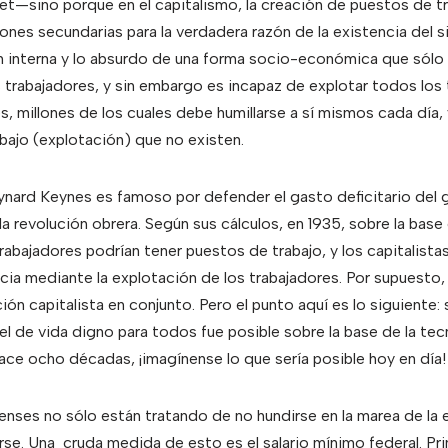
et—sino porque en el capitalismo, la creación de puestos de tr
nes secundarias para la verdadera razón de la existencia del si
n interna y lo absurdo de una forma socio-económica que sólo 
s trabajadores, y sin embargo es incapaz de explotar todos los
, millones de los cuales debe humillarse a sí mismos cada día, 
bajo (explotación) que no existen.
ard Keynes es famoso por defender el gasto deficitario del g
 la revolución obrera. Según sus cálculos, en 1935, sobre la bas
trabajadores podrían tener puestos de trabajo, y los capitalist
cia mediante la explotación de los trabajadores. Por supuesto
ión capitalista en conjunto. Pero el punto aquí es lo siguiente: 
el de vida digno para todos fue posible sobre la base de la tec
ace ocho décadas, ¡imagínense lo que sería posible hoy en día!
nses no sólo están tratando de no hundirse en la marea de la
se. Una cruda medida de esto es el salario mínimo federal. Pri