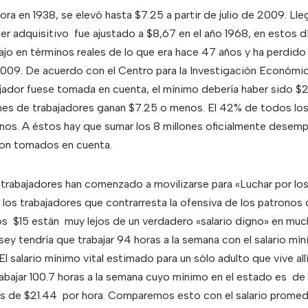
ra en 1938, se elevó hasta $7.25 a partir de julio de 2009. Lle
er adquisitivo fue ajustado a $8,67 en el año 1968, en estos dí
bajo en términos reales de lo que era hace 47 años y ha perdido
2009. De acuerdo con el Centro para la Investigación Económica 
jador fuese tomada en cuenta, el mínimo debería haber sido $21
ones de trabajadores ganan $7.25 o menos. El 42% de todos l
nos. A éstos hay que sumar los 8 millones oficialmente desemp
son tomados en cuenta.
s trabajadores han comenzado a movilizarse para «Luchar por lo
e los trabajadores que contrarresta la ofensiva de los patronos
os $15 están muy lejos de un verdadero «salario digno» en much
sey tendría que trabajar 94 horas a la semana con el salario mí
 El salario mínimo vital estimado para un sólo adulto que vive all
rabajar 100.7 horas a la semana cuyo mínimo en el estado es de
es de $21.44 por hora. Comparemos esto con el salario promed