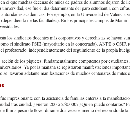
 en el que muchas decenas de miles de padres de alumnos dejaron de llev
a universidad, ese fue el día determinante del paro estudiantil, con cifr
s autoridades académicas. Por ejemplo, en la Universidad de Valencia se
 (dependiendo de las facultades). En los principales campus de Madrid
versidades.
sta los sindicatos docentes más corporativos y derechistas se hayan sum
omo el sindicato FSIE (mayoritario en la concertada), ANPE o CSIF, r
 el profesorado, independientemente del seguimiento de la propia huelga
acción de los piquetes, fundamentalmente compuestos por estudiantes,
niversitarios. Ya por la mañana se registraron manifestaciones importante
do se llevaron adelante manifestaciones de muchos centenares de miles e
es
ue impresionante con la asistencia de familias enteras a la manifestaci
 ciudad tras ciudad. ¿Fueron 200 o 250.000? ¿Quién puede contarlos? Fue
de fluir a pesar de llover durante dos veces enmedio del recorrido de la 