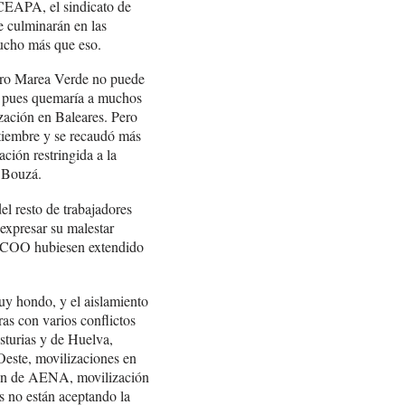
 CEAPA, el sindicato de
culminarán en las
ucho más que eso.
ero Marea Verde no puede
e, pues quemaría a muchos
ización en Baleares. Pero
ptiembre y se recaudó más
ción restringida a la
, Bouzá.
l resto de trabajadores
 expresar su malestar
 CCOO hubiesen extendido
uy hondo, y el aislamiento
as con varios conflictos
sturias y de Huelva,
Oeste, movilizaciones en
ción de AENA, movilización
 no están aceptando la