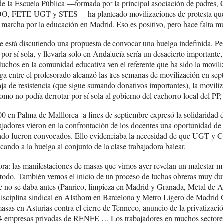
e la Escuela Pública —formada por la principal asociación de padres,
O, FETE-UGT y STES— ha planteado movilizaciones de protesta que 
marcha por la educación en Madrid. Eso es positivo, pero hace falta m
 está discutiendo una propuesta de convocar una huelga indefinida. P
por sí sola, y llevarla solo en Andalucía sería un desacierto important
Muchos en la comunidad educativa ven el referente que ha sido la movil
lga entre el profesorado alcanzó las tres semanas de movilización en se
a de resistencia (que sigue sumando donativos importantes), la moviliza
mo no podía derrotar por sí sola al gobierno del cachorro local del PP
0 en Palma de Malllorca a fines de septiembre expresó la solidaridad de
bajadores vieron en la confrontación de los docentes una oportunidad de
ndo fueron convocados. Ello evidenciaba la necesidad de que UGT y
cando a la huelga al conjunto de la clase trabajadora balear.
hora: las manifestaciones de masas que vimos ayer revelan un malestar m
a todo. También vemos el inicio de un proceso de luchas obreras muy dur
e no se daba antes (Panrico, limpieza en Madrid y Granada, Metal de A
isciplina sindical en Alsthom en Barcelona y Metro Ligero de Madrid 
asas en Asturias contra el cierre de Tenneco, anuncio de la privatiza
 4 empresas privadas de RENFE … Los trabajadores en muchos sectores