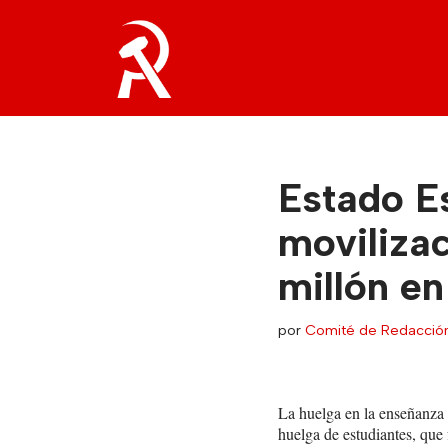
Saltar
al
contenido
Estado Es
moviliza
millón en 
por
Comité de Redacció
La huelga en la enseñanza 
huelga de estudiantes, que 