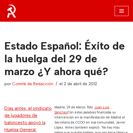
Saltar
al
contenido
Estado Español: Éxito de
la huelga del 29 de
marzo ¿Y ahora qué?
por
Comité de Redacción
el 2 de abril de 2012
Madrid, 29 de Marzo. Foto:
Juan Luis
Días antes, el sindicato
Sánchez
Con estas palabras finalizaba su
de jugadores de
intervención en la manifestación de Madrid el
baloncesto apoyó la
Secretario de CCOO en esa comunidad, Javier
López. Antes también explicó: “No hay más
Huelga General.
patria que nuestro trabajo, que nos hace libres e