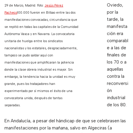
Oviedo,
29 de Marzo, Madrid. Foto:
Jesús Pérez
por la
Pacheco
100.000 fueron en Bilbao entre las dos
tarde, la
manifestaciones convocadas, circunstancia que
manifesta
se repitió en todas las capitales de la Comunidad
ción era
Autónoma Vasca y en Navarra. La convocatoria
comparabl
unitaria de huelga entre los sindicatos
e a las de
nacionalistas y los estatales, desgraciadamente,
finales de
tampoco se pudo saldar aquí con
los 70 o a
manifestaciones que amplificaran la potencia
aquellas
donde la clase obrera industrial es mayor. Sin
contra la
embargo, la tendencia hacia la unidad es muy
reconversi
grande, pues los trabajadores han
ón
experimentado por sí mismos el éxito de una
industrial
convocatoria unida, después de tantas
.
de los 80.
separadas
En Andalucía, a pesar del hándicap de que se celebrasen las
manifestaciones por la mañana, salvo en Algeciras (a