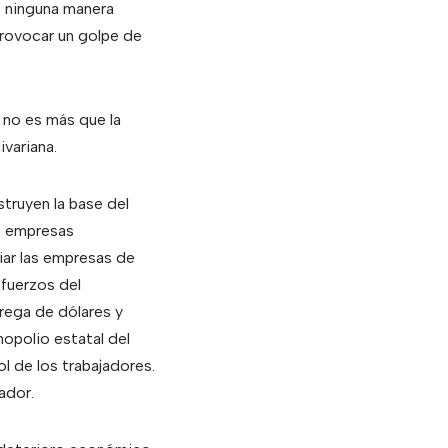
e ninguna manera
provocar un golpe de
 no es más que la
variana.
truyen la base del
e empresas
iar las empresas de
fuerzos del
rega de dólares y
nopolio estatal del
l de los trabajadores.
ador.