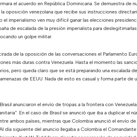
irmara el acuerdo en República Dominicana. Se demuestra de nu
 la oposición venezolana que recibe sus instrucciones directam
el imperialismo ven muy difícil ganar las elecciones presidenci
aña de escalada de la presión imperialista para deslegitimarlas
ocando un golpe militar.
retirada de la oposición de las conversaciones el Parlamento E
ones más duras contra Venezuela. Hasta el momento las sanci
arios, pero queda claro que se está preparando una escalada de
 amenazas de EEUU. Nada de esto es casual y forma parte de
Brasil anunciaron el envío de tropas a la frontera con Venezuela
anitaria”. En el caso de Brasil se anunció que iba a duplicar el 
 entre ambos países, mientras que Colombia anunció el envío d
. Al día siguiente del anuncio llegaba a Colombia el Comandant