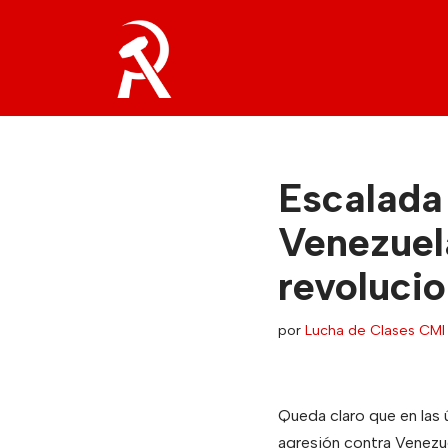
Saltar
al
contenido
Escalada 
Venezuel
revolucio
por
Lucha de Clases CMI
Queda claro que en las 
agresión contra Venezue