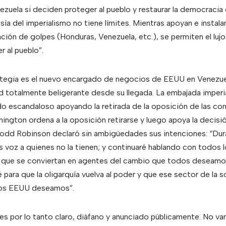
zuela si deciden proteger al pueblo y restaurar la democracia
sía del imperialismo no tiene límites. Mientras apoyan e instala
ación de golpes (Honduras, Venezuela, etc.), se permiten el lujo
r al pueblo”.
ategia es el nuevo encargado de negocios de EEUU en Venezu
 totalmente beligerante desde su llegada. La embajada imperia
o escandaloso apoyando la retirada de la oposición de las co
ington ordena a la oposición retirarse y luego apoya la decisió
Todd Robinson declaró sin ambigüedades sus intenciones: “Du
es voz a quienes no la tienen; y continuaré hablando con todos 
 que se conviertan en agentes del cambio que todos deseamos
é para que la oligarquía vuelva al poder y que ese sector de la
 los EEUU deseamos”.
 es por lo tanto claro, diáfano y anunciado públicamente. No va