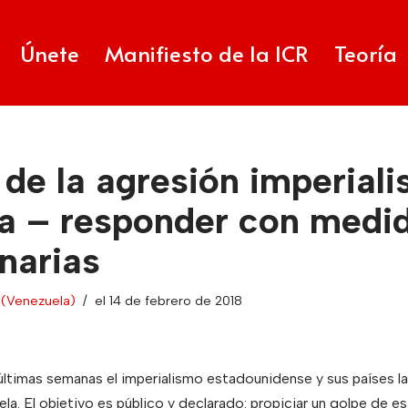
Únete
Manifiesto de la ICR
Teoría
de la agresión imperiali
a – responder con medi
narias
 (Venezuela)
el 14 de febrero de 2018
últimas semanas el imperialismo estadounidense y sus países 
la. El objetivo es público y declarado: propiciar un golpe de e