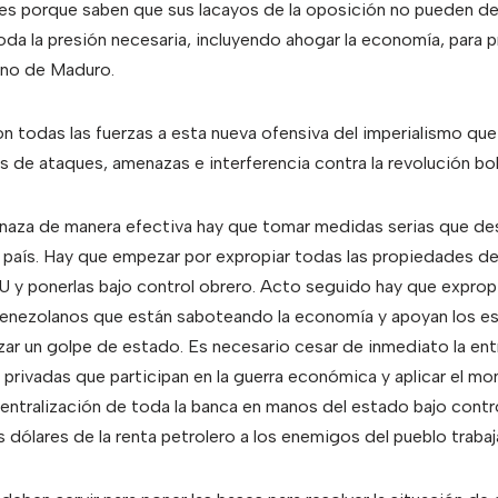
les porque saben que sus lacayos de la oposición no pueden d
toda la presión necesaria, incluyendo ahogar la economía, para 
rno de Maduro.
todas las fuerzas a esta nueva ofensiva del imperialismo que
 de ataques, amenazas e interferencia contra la revolución boli
naza de manera efectiva hay que tomar medidas serias que des
l país. Hay que empezar por expropiar todas las propiedades d
 y ponerlas bajo control obrero. Acto seguido hay que exprop
 venezolanos que están saboteando la economía y apoyan los es
zar un golpe de estado. Es necesario cesar de inmediato la ent
 privadas que participan en la guerra económica y aplicar el mo
centralización de toda la banca en manos del estado bajo contro
 dólares de la renta petrolero a los enemigos del pueblo trabaj