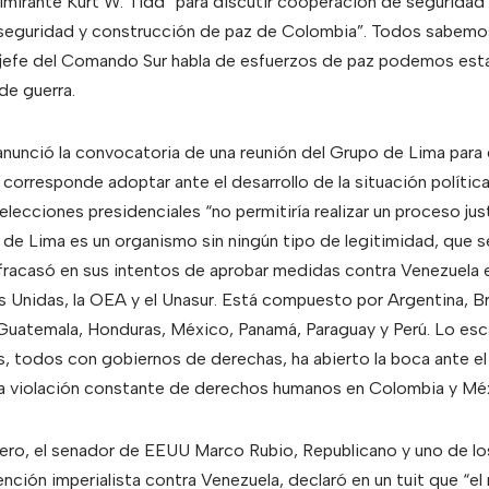
lmirante Kurt W. Tidd “para discutir cooperación de seguridad
seguridad y construcción de paz de Colombia”. Todos sabemos
l jefe del Comando Sur habla de esfuerzos de paz podemos est
de guerra.
nunció la convocatoria de una reunión del Grupo de Lima para e
 corresponde adoptar ante el desarrollo de la situación políti
lecciones presidenciales “no permitiría realizar un proceso just
de Lima es un organismo sin ningún tipo de legitimidad, que 
 fracasó en sus intentos de aprobar medidas contra Venezuela 
s Unidas, la OEA y el Unasur. Está compuesto por Argentina, Bra
Guatemala, Honduras, México, Panamá, Paraguay y Perú. Lo es
, todos con gobiernos de derechas, ha abierto la boca ante e
 la violación constante de derechos humanos en Colombia y Méx
rero, el senador de EEUU Marco Rubio, Republicano y uno de l
nción imperialista contra Venezuela, declaró en un tuit que “el