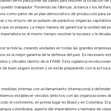
ben servir para poner las bases para resolver la situación d
pueblo trabajador. Poniendo las fábricas, la banca y los latifu
nos como parte de un plan democrático de producción para sat
s y no el lucro de un puñado de parásitos oligarcas capitalist
a que se prepara. La mejor manera de garantizar la unidad del pu
 imperialista es al mismo tiempo resolver la escasez y la devalua
er la milicia, creando unidades en todas las grandes empresas.
os es la mejor garantía de la defensa del país. Es necesario e
dos y oficiales dentro de la FANB. Esta vigilancia revolucionari
 de buen seguro existen y se están preparando con la activa pa
medidas internas con un llamamiento internacional a defender 
Debemos establecer vínculos directos con las organizaciones de
do el continente, en primer lugar en Brasil y en Colombia. El
garquía colombiana, agente del imperialismo y hermana de clase 