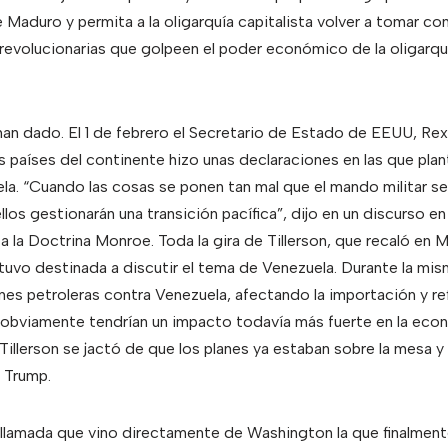
Maduro y permita a la oligarquía capitalista volver a tomar con
volucionarias que golpeen el poder económico de la oligarquí
n dado. El 1 de febrero el Secretario de Estado de EEUU, Rex 
ios países del continente hizo unas declaraciones en las que pla
ela. “Cuando las cosas se ponen tan mal que el mando militar s
ellos gestionarán una transición pacífica”, dijo en un discurso e
 la Doctrina Monroe. Toda la gira de Tillerson, que recaló en M
uvo destinada a discutir el tema de Venezuela. Durante la mism
ones petroleras contra Venezuela, afectando la importación y re
obviamente tendrían un impacto todavía más fuerte en la econ
 Tillerson se jactó de que los planes ya estaban sobre la mesa 
 Trump.
 llamada que vino directamente de Washington la que finalmente 