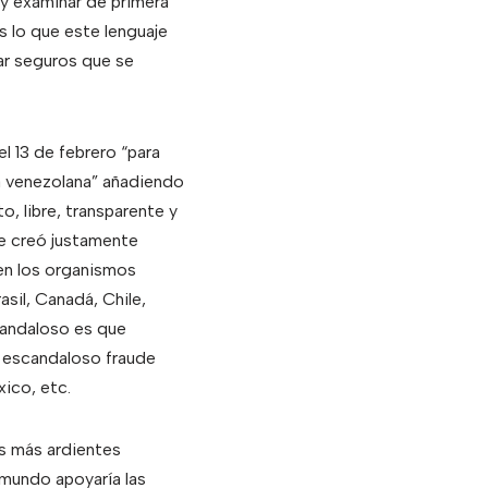
 y examinar de primera
 lo que este lenguaje
ar seguros que se
l 13 de febrero “para
ca venezolana” añadiendo
o, libre, transparente y
se creó justamente
en los organismos
sil, Canadá, Chile,
candaloso es que
l escandaloso fraude
ico, etc.
os más ardientes
 mundo apoyaría las