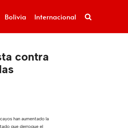
Bolivia
Internacional
sta contra
das
lacayos han aumentado la
stado que derroque el