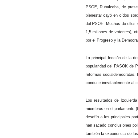
PSOE, Rubalcaba, de presen
bienestar cayó en oídos sord
del PSOE. Muchos de ellos s
1,5 millones de votantes), o
por el Progreso y la Democr
La principal lección de la d
popularidad del PASOK de Pap
reformas socialdemócratas. L
conduce inevitablemente al co
Los resultados de Izquierda
miembros en el parlamento (
desafío a los principales pa
han sacado conclusiones polí
también la experiencia de la