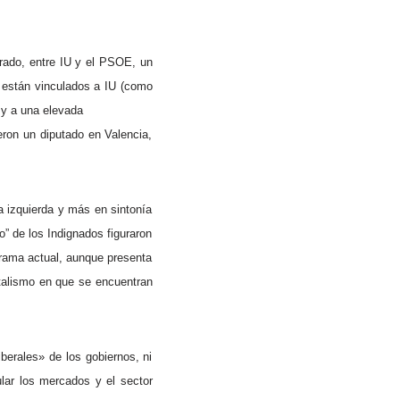
erado, entre IU y el PSOE, un
a están vinculados a IU (como
 y a una elevada
eron un diputado en Valencia,
a izquierda y más en sintonía
” de los Indignados figuraron
grama actual, aunque presenta
italismo en que se encuentran
berales» de los gobiernos, ni
ular los mercados y el sector