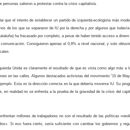
 personas salieron a protestar contra la crisis capitalista.
ar que el intento de establecer un partido de izquierda-ecologista más mod
nos de los que se separaron de IU por la derecha y por algunos que todaví
Cataluña) ha fracasado por completo, a pesar de haber tenido acceso a dinero
comunicación. Consiguieron apenas el 0,8% a nivel nacional, y solo obtuvi
cales.
uierda Unida es claramente el resultado de que es vista como algo más a l
enes en las calles. Algunos destacados activistas del movimiento “15 de Mayo
jemplo. Esta es la dirección correcta en la que debería moverse IU. Su pro
s, en realidad no se enfrenta a la prueba de la gravedad de la crisis del cap
nfrentan millones de trabajadores no son el resultado de las políticas «neoli
os». Si eso fuera cierto, sería suficiente con cambiar los gobiernos y reg