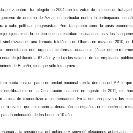
do por Zapatero, fue elegido en 2004 con los votos de millones de trabaja
 gobierno de derecha de Aznar, en particular contra la participación españ
ra a cabo políticas progresistas. Pero tan pronto como la crisis económic
ejor ejecutor de la política que necesitaban los capitalistas y los banquero
dó simbolizado en una llamada telefónica de Obama en mayo de 2010, en l
se necesitaban con urgencia «reformas audaces» (léase contra-reforma
la edad de jubilación a 67 años y redujo los salarios de los empleados públi
ómicos de España, sino que sólo los agrava.
atero había casi un pacto de unidad nacional con la derecha del PP, lo que 
os equilibrados» en la Constitución nacional en agosto de 2011, sin hac
 la idea de «tranquilizar a los mercados». En la semana previa a las elec
asta niveles que colocaban la deuda pública española en situación de resc
 para la colocación de los bonos a 10 años.
enunció a la presidencia del gobierno y convocó elecciones anticipadas. L