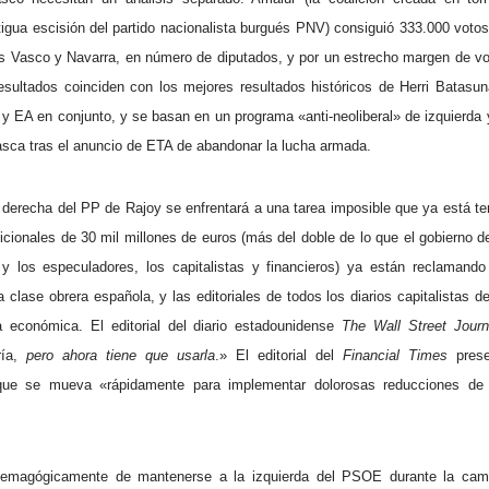
tigua escisión del partido nacionalista burgués PNV) consiguió 333.000 votos
aís Vasco y Navarra, en número de diputados, y por un estrecho margen de 
esultados coinciden con los mejores resultados históricos de Herri Batasun
) y EA en conjunto, y se basan en un programa «anti-neoliberal» de izquierda 
vasca tras el anuncio de ETA de abandonar la lucha armada.
e derecha del PP de Rajoy se enfrentará a una tarea imposible que ya está 
icionales de 30 mil millones de euros (más del doble de lo que el gobierno 
 los especuladores, los capitalistas y financieros) ya están reclamand
a clase obrera española, y las editoriales de todos los diarios capitalistas 
a económica. El editorial del diario estadounidense
The Wall Street Journ
ría,
pero ahora tiene que usarla
.» El editorial del
Financial Times
prese
que se mueva «rápidamente para implementar dolorosas reducciones de
demagógicamente de mantenerse a la izquierda del PSOE durante la camp