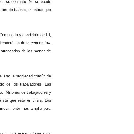
ta en su conjunto. No se puede
stos de trabajo, mientras que
o Comunista y candidato de IU,
 democrática de la economía».
er arrancados de las manos de
alista: la propiedad común de
io de los trabajadores. Las
o. Millones de trabajadores y
lista que está en crisis. Los
l movimiento más amplio para
o a la izquierda “abertzale”