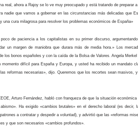
a real, ahora a Rajoy se lo ve muy preocupado y está tratando de preparar a 
ra nadie que vamos a gobernar en las circunstancias más delicadas que E
ay una cura milagrosa para resolver los problemas económicos de España»
 poco de paciencia a los capitalistas en su primer discurso, argumentand
n dar un margen de maniobra que durara más de media hora.» Los mercad
e los bonos españoles y con la caída de la Bolsa de Valores. Angela Merkel l
n momento difícil para España y Europa, y usted ha recibido un mandato cl
 las reformas necesarias», dijo. Queremos que los recortes sean masivos, 
 CEOE, Arturo Fernández, habló con franqueza de que la situación económica 
abismo». Ha exigido «cambios brutales» en el derecho laboral (es decir, l
 patrones a contratar y despedir a voluntad), y advirtió que las «reformas mis
ntes y que son necesarios «cambios profundos».