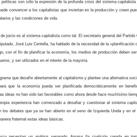
s políticas son sólo la expresión de la profunda crisis del sistema capitalis
puede convencer a los capitalistas que inviertan en la producción y creen pue
larios y las condiciones de vida.
de juicio es al sistema capitalista como tal. El secretario general del Partid
diputado, José Luis Centella, ha hablado de la necesidad de la «planificación
o, con el fin de planificar la economía, los medios de producción deben s
ueros, y ser utilizados en el interés de la mayoría.
grama que desafíe abiertamente al capitalismo y plantee una alternativa soci
ara que la economía pueda ser planificada democráticamente en benefic
tas ideas no han sido tan favorables como ahora desde hace muchísimo tiemp
ropia experiencia han comenzado a desafiar y cuestionar al sistema capita
en los debates que ya se han abierto en el seno de Izquierda Unida y en e
anera fraternal estas ideas básicas.
co necesitan un análisis separado. Amaiur (la coalición creada en torn