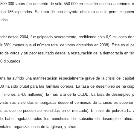
0.800.000 votos (un aumento de sólo 550.000 en relación con las anteriores 
n 186 diputados. Se trata de una mayoría absoluta que le permite gobern
tidos.
der desde 2004, fue golpeado severamente, recibiendo sólo 6,9 millones de
cir 38% menos que el número total de votos obtenidos en 2008). Este es el p
ero de votos y su peor resultado desde la restauración de la democracia en té
0 diputados.
ña ha sufrido una manifestación especialmente grave de la crisis del capital
8 ha sido brutal para las familias obreras. La tasa de desempleo se ha di
 millones a 4,8 millones), la más alta de la OCDE. La tasa de desempleo j
visto sus viviendas embargadas desde el comienzo de la crisis es superior
vacías que no pueden ser vendidas en el mercado). El nivel de pobreza h
e haber agotado todos los beneficios del subsidio de desempleo, ahor
ales, organizaciones de la Iglesia, y otras.