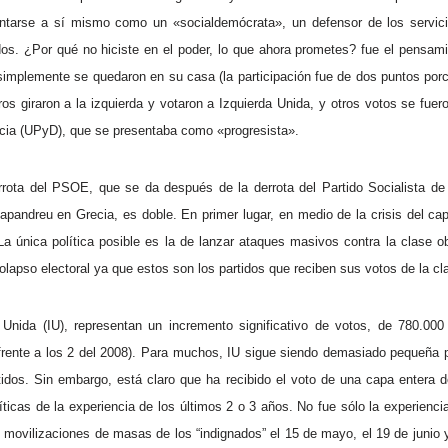
tarse a sí mismo como un «socialdemócrata», un defensor de los servici
os. ¿Por qué no hiciste en el poder, lo que ahora prometes? fue el pensam
implemente se quedaron en su casa (la participación fue de dos puntos por
tros giraron a la izquierda y votaron a Izquierda Unida, y otros votos se fu
acia (UPyD), que se presentaba como «progresista».
errota del PSOE, que se da después de la derrota del Partido Socialista de
andreu en Grecia, es doble. En primer lugar, en medio de la crisis del ca
a única política posible es la de lanzar ataques masivos contra la clase o
lapso electoral ya que estos son los partidos que reciben sus votos de la cl
 Unida (IU), representan un incremento significativo de votos, de 780.00
frente a los 2 del 2008). Para muchos, IU sigue siendo demasiado pequeña p
rtidos. Sin embargo, está claro que ha recibido el voto de una capa entera 
ticas de la experiencia de los últimos 2 o 3 años. No fue sólo la experiencia
s movilizaciones de masas de los “indignados” el 15 de mayo, el 19 de junio y