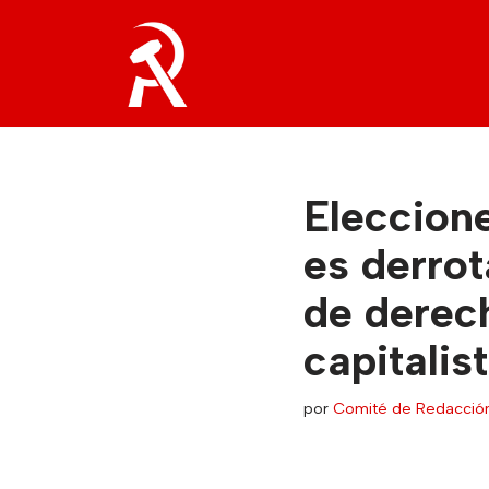
Saltar
al
contenido
Eleccione
es derrot
de derech
capitalis
por
Comité de Redacció