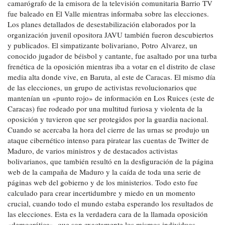
camarógrafo de la emisora de la televisión comunitaria Barrio TV
fue baleado en El Valle mientras informaba sobre las elecciones.
Los planes detallados de desestabilización elaborados por la
organización juvenil opositora JAVU también fueron descubiertos
y publicados. El simpatizante bolivariano, Potro Alvarez, un
conocido jugador de béisbol y cantante, fue asaltado por una turba
frenética de la oposición mientras iba a votar en el distrito de clase
media alta donde vive, en Baruta, al este de Caracas. El mismo día
de las elecciones, un grupo de activistas revolucionarios que
mantenían un «punto rojo» de información en Los Ruices (este de
Caracas) fue rodeado por una multitud furiosa y violenta de la
oposición y tuvieron que ser protegidos por la guardia nacional.
Cuando se acercaba la hora del cierre de las urnas se produjo un
ataque cibernético intenso para piratear las cuentas de Twitter de
Maduro, de varios ministros y de destacados activistas
bolivarianos, que también resultó en la desfiguración de la página
web de la campaña de Maduro y la caída de toda una serie de
páginas web del gobierno y de los ministerios. Todo esto fue
calculado para crear incertidumbre y miedo en un momento
crucial, cuando todo el mundo estaba esperando los resultados de
las elecciones. Esta es la verdadera cara de la llamada oposición
«democrática», que son exactamente los mismos individuos,