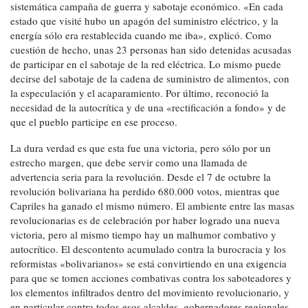
sistemática campaña de guerra y sabotaje económico. «En cada
estado que visité hubo un apagón del suministro eléctrico, y la
energía sólo era restablecida cuando me iba», explicó. Como
cuestión de hecho, unas 23 personas han sido detenidas acusadas
de participar en el sabotaje de la red eléctrica. Lo mismo puede
decirse del sabotaje de la cadena de suministro de alimentos, con
la especulación y el acaparamiento. Por último, reconoció la
necesidad de la autocrítica y de una «rectificación a fondo» y de
que el pueblo participe en ese proceso.
La dura verdad es que esta fue una victoria, pero sólo por un
estrecho margen, que debe servir como una llamada de
advertencia seria para la revolución. Desde el 7 de octubre la
revolución bolivariana ha perdido 680.000 votos, mientras que
Capriles ha ganado el mismo número. El ambiente entre las masas
revolucionarias es de celebración por haber logrado una nueva
victoria, pero al mismo tiempo hay un malhumor combativo y
autocrítico. El descontento acumulado contra la burocracia y los
reformistas «bolivarianos» se está convirtiendo en una exigencia
para que se tomen acciones combativas contra los saboteadores y
los elementos infiltrados dentro del movimiento revolucionario, y
en particular contra todos esos alcaldes, gobernadores regionales,