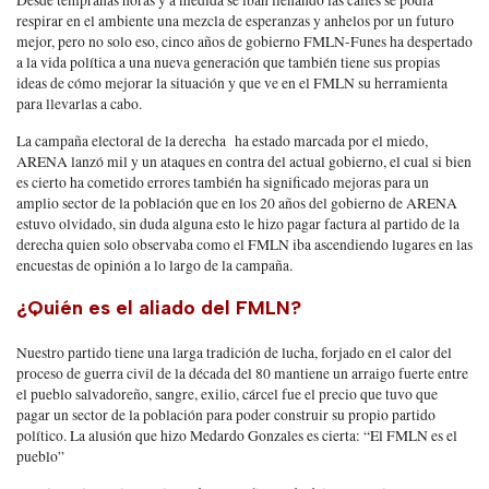
Desde tempranas horas y a medida se iban llenando las calles se podía
respirar en el ambiente una mezcla de esperanzas y anhelos por un futuro
mejor, pero no solo eso, cinco años de gobierno FMLN-Funes ha despertado
a la vida política a una nueva generación que también tiene sus propias
ideas de cómo mejorar la situación y que ve en el FMLN su herramienta
para llevarlas a cabo.
La campaña electoral de la derecha ha estado marcada por el miedo,
ARENA lanzó mil y un ataques en contra del actual gobierno, el cual si bien
es cierto ha cometido errores también ha significado mejoras para un
amplio sector de la población que en los 20 años del gobierno de ARENA
estuvo olvidado, sin duda alguna esto le hizo pagar factura al partido de la
derecha quien solo observaba como el FMLN iba ascendiendo lugares en las
encuestas de opinión a lo largo de la campaña.
¿Quién es el aliado del FMLN?
Nuestro partido tiene una larga tradición de lucha, forjado en el calor del
proceso de guerra civil de la década del 80 mantiene un arraigo fuerte entre
el pueblo salvadoreño, sangre, exilio, cárcel fue el precio que tuvo que
pagar un sector de la población para poder construir su propio partido
político. La alusión que hizo Medardo Gonzales es cierta: “El FMLN es el
pueblo”