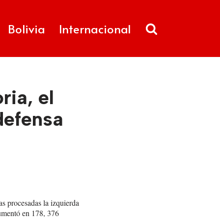
Bolivia
Internacional
ria, el
defensa
as procesadas la izquierda
aumentó en 178, 376