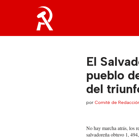
Saltar
al
contenido
El Salvad
pueblo de
del triunf
por
Comité de Redacció
No hay marcha atrás, los r
salvadoreña obtuvo 1, 494,