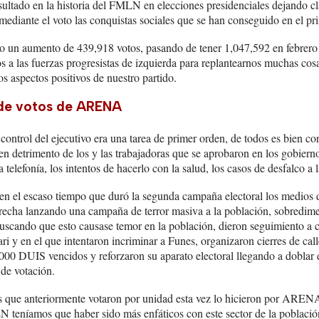
sultado en la historia del FMLN en elecciones presidenciales dejando cl
mediante el voto las conquistas sociales que se han conseguido en el pr
 un aumento de 439,918 votos, pasando de tener 1,047,592 en febrero 
s a las fuerzas progresistas de izquierda para replantearnos muchas cosa
os aspectos positivos de nuestro partido.
de votos de ARENA
ntrol del ejecutivo era una tarea de primer orden, de todos es bien co
 en detrimento de los y las trabajadoras que se aprobaron en los gobie
la telefonía, los intentos de hacerlo con la salud, los casos de desfalco
 en el escaso tiempo que duró la segunda campaña electoral los medios
erecha lanzando una campaña de terror masiva a la población, sobredime
scando que esto causase temor en la población, dieron seguimiento a c
ri y en el que intentaron incriminar a Funes, organizaron cierres de call
000 DUIS vencidos y reforzaron su aparato electoral llegando a doblar
 de votación.
s que anteriormente votaron por unidad esta vez lo hicieron por ARENA
teníamos que haber sido más enfáticos con este sector de la població