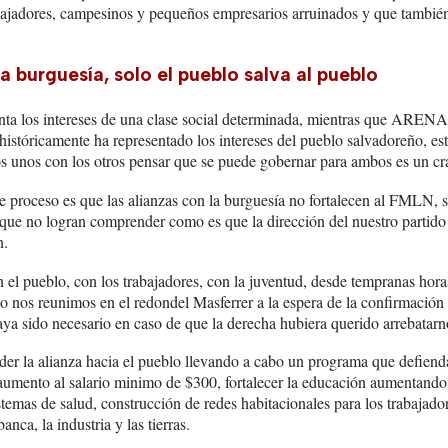
bajadores, campesinos y pequeños empresarios arruinados y que tambié
a burguesía, solo el pueblo salva al pueblo
enta los intereses de una clase social determinada, mientras que ARENA 
istóricamente ha representado los intereses del pueblo salvadoreño, est
s unos con los otros pensar que se puede gobernar para ambos es un cra
e proceso es que las alianzas con la burguesía no fortalecen al FMLN, s
 que no logran comprender como es que la dirección del nuestro partido 
n.
 el pueblo, con los trabajadores, con la juventud, desde tempranas hora
do nos reunimos en el redondel Masferrer a la espera de la confirmación 
a sido necesario en caso de que la derecha hubiera querido arrebatarnos
er la alianza hacia el pueblo llevando a cabo un programa que defienda 
 aumento al salario minimo de $300, fortalecer la educación aumentando 
temas de salud, construcción de redes habitacionales para los trabajador
anca, la industria y las tierras.