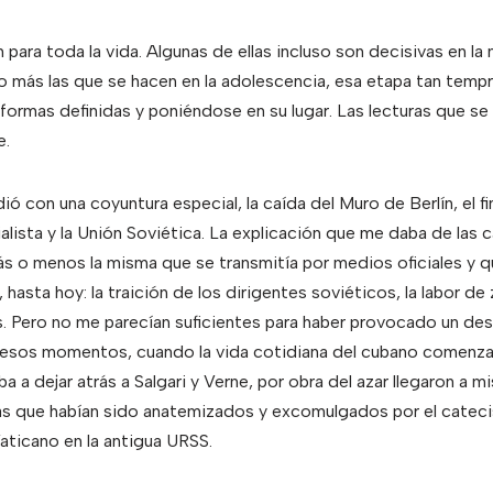
para toda la vida. Algunas de ellas incluso son decisivas en la
 más las que se hacen en la adolescencia, esa etapa tan temp
ormas definidas y poniéndose en su lugar. Las lecturas que se 
e.
ó con una coyuntura especial, la caída del Muro de Berlín, el f
lista y la Unión Soviética. La explicación que me daba de las 
s o menos la misma que se transmitía por medios oficiales y
 hasta hoy: la traición de los dirigentes soviéticos, la labor de
s. Pero no me parecían suficientes para haber provocado un de
 esos momentos, cuando la vida cotidiana del cubano comenza
a dejar atrás a Salgari y Verne, por obra del azar llegaron a m
s que habían sido anatemizados y excomulgados por el catec
Vaticano en la antigua URSS.