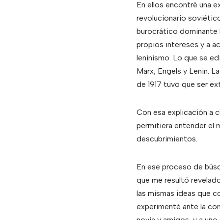
En ellos encontré una e
revolucionario soviétic
burocrático dominante l
propios intereses y a ac
leninismo. Lo que se edi
Marx, Engels y Lenin. L
de 1917 tuvo que ser ex
Con esa explicación a 
permitiera entender el 
descubrimientos.
En ese proceso de búsqu
que me resultó revelado
las mismas ideas que co
experimenté ante la com
novia y amigos, y a uno