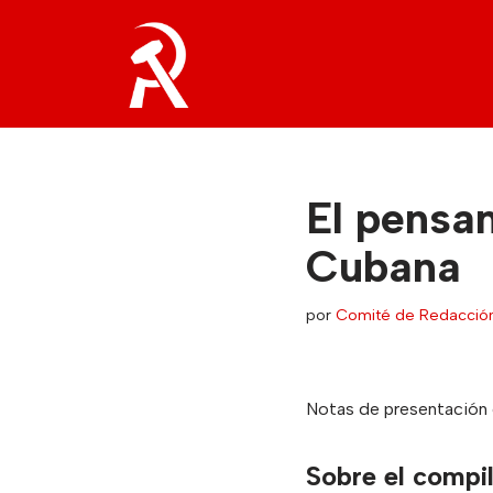
Saltar
al
contenido
El pensam
Cubana
por
Comité de Redacció
Notas de presentación 
Sobre el compi