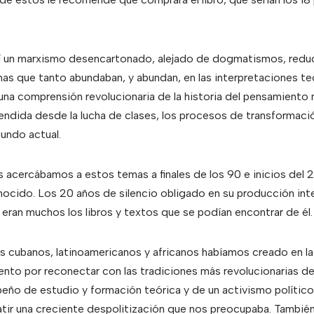
í un marxismo desencartonado, alejado de dogmatismos, redu
s que tanto abundaban, y abundan, en las interpretaciones teó
una comprensión revolucionaria de la historia del pensamiento m
endida desde la lucha de clases, los procesos de transformació
undo actual.
s acercábamos a estos temas a finales de los 90 e inicios del
onocido. Los 20 años de silencio obligado en su producción int
eran muchos los libros y textos que se podían encontrar de él.
s cubanos, latinoamericanos y africanos habíamos creado en la
ento por reconectar con las tradiciones más revolucionarias d
eño de estudio y formación teórica y de un activismo polític
tir una creciente despolitización que nos preocupaba. Tambié