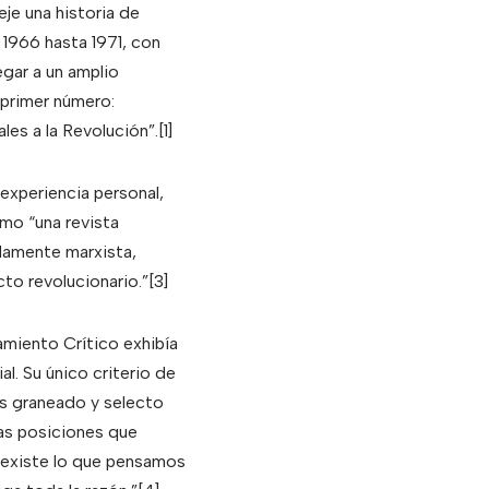
je una historia de
 1966 hasta 1971, con
egar a un amplio
 primer número:
ales a la Revolución”.
[1]
 experiencia personal,
mo “una revista
damente marxista,
to revolucionario.”
[3]
miento Crítico exhibía
l. Su único criterio de
más graneado y selecto
las posiciones que
s existe lo que pensamos