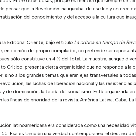
dos. Entre otras cosas, porque es mentira que siempre se ten
d de pensar que la Revolución inauguraba, de ese lee y no cree
ratización del conocimiento y del acceso a la cultura que inau
la Editorial Oriente, bajo el título
La crítica en tiempo de Rev
, en opinión del propio compilador, no pretende ser represent
, pues sólo constituye un 4 % del total. La muestra, aunque di
to Crítico, presenta cierta organicidad que no responde a la ca
r, sino a los grandes temas que eran ejes transversales a todas
Revolución, las luchas de liberación nacional y las resistencias p
y de dominación, la teoría del socialismo. Está organizada en
 las líneas de prioridad de la revista: América Latina, Cuba, L
lución latinoamericana era considerada como una necesidad vit
s 60. Esa es también una verdad contemporánea: el destino de 