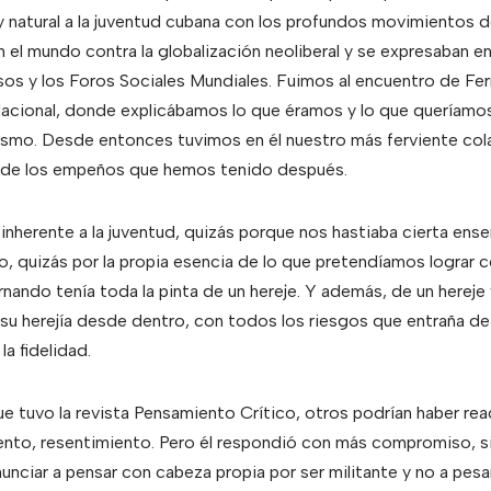
 natural a la juventud cubana con los profundos movimientos d
 el mundo contra la globalización neoliberal y se expresaban en
s y los Foros Sociales Mundiales. Fuimos al encuentro de Fern
dacional, donde explicábamos lo que éramos y lo que queríamos
asmo. Desde entonces tuvimos en él nuestro más ferviente cola
o de los empeños que hemos tenido después.
 inherente a la juventud, quizás porque nos hastiaba cierta ens
 quizás por la propia esencia de lo que pretendíamos lograr co
rnando tenía toda la pinta de un hereje. Y además, de un hereje
su herejía desde dentro, con todos los riesgos que entraña de
a fidelidad.
que tuvo la revista Pensamiento Crítico, otros podrían haber r
ento, resentimiento. Pero él respondió con más compromiso, sin
enunciar a pensar con cabeza propia por ser militante y no a pes