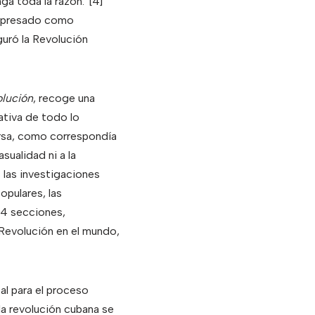
ga toda la razón.”
[4]
 expresado como
guró la Revolución
olución
, recoge una
ativa de todo lo
versa, como correspondía
sualidad ni a la
 las investigaciones
opulares, las
 4 secciones,
a Revolución en el mundo,
al para el proceso
la revolución cubana se