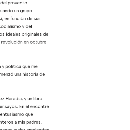
n del proyecto
 cuando un grupo
í, en función de sus
socialismo y del
os ideales originales de
a revolución en octubre
 y política que me
omenzó una historia de
 Heredia, y un libro
 ensayos
.
En él encontré
l entusiasmo que
nteros a mis padres,
18 pesos mejor empleados