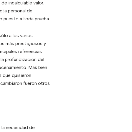
de incalculable valor.
ucta personal de
co puesto a toda prueba.
lo a los varios
nos más prestigiosos y
incipales referencias
la profundización del
docenamiento. Más bien
s que quisieron
e cambiaron fueron otros
e la necesidad de