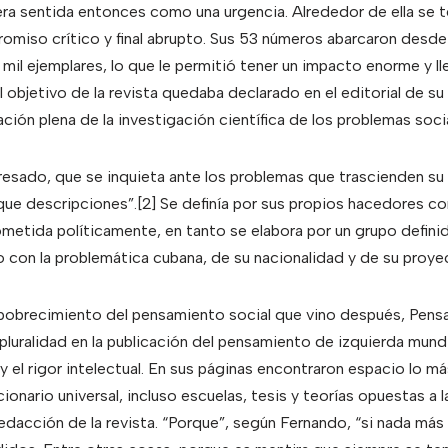
ra sentida entonces como una urgencia. Alrededor de ella se te
omiso crítico y final abrupto. Sus 53 números abarcaron desde
mil ejemplares, lo que le permitió tener un impacto enorme y ll
 objetivo de la revista quedaba declarado en el editorial de su
ración plena de la investigación científica de los problemas soci
teresado, que se inquieta ante los problemas que trascienden su
que descripciones”.
[2] Se definía por sus propios hacedores co
metida políticamente, en tanto se elabora por un grupo defini
 con la problemática cubana, de su nacionalidad y de su proyec
pobrecimiento del pensamiento social que vino después, Pensa
pluralidad en la publicación del pensamiento de izquierda mundia
 y el rigor intelectual. En sus páginas encontraron espacio lo 
onario universal, incluso escuelas, tesis y teorías opuestas a 
edacción de la revista. “Porque”, según Fernando, “si nada má