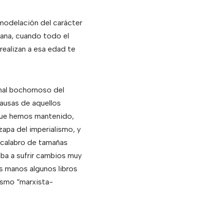
 modelación del carácter
rana, cuando todo el
realizan a esa edad te
inal bochornoso del
causas de aquellos
 que hemos mantenido,
 zapa del imperialismo, y
scalabro de tamañas
ba a sufrir cambios muy
is manos algunos libros
ismo “marxista-