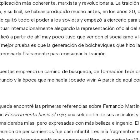
xplicación más coherente, marxista y revolucionaria. La traició
o, y su final, se habían producido mucho antes, en los años 20,
e quitó todo el poder a los soviets y empezó a ejercerlo para s
tuar internacionalmente alegando la representación oficial del 
ficó a partir de ahí muy poco tuvo que ver con el socialismo y l
a mejor prueba es que la generación de bolcheviques que hizo l
terminada físicamente para consumar la traición.
cuestas emprendí un camino de búsqueda, de formación teórica
mundo y la época que me había tocado vivir. A partir de aquí c
eda encontré las primeras referencias sobre Fernando Martínez
r:
El corrimiento hacia el rojo,
una selección de sus artículos y
nsideraba mías, pero expresadas con más belleza e ingenio. E
unión de pensamientos fue casi infantil. Les leía fragmentos e
 de estos le recomendé que comprara el libro, que serían los 