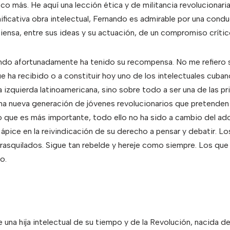
oco más. He aquí una lección ética y de militancia revolucionaria 
nificativa obra intelectual, Fernando es admirable por una cond
iensa, entre sus ideas y su actuación, de un compromiso críti
ndo afortunadamente ha tenido su recompensa. No me refiero só
 ha recibido o a constituir hoy uno de los intelectuales cuba
a izquierda latinoamericana, sino sobre todo a ser una de las pr
una nueva generación de jóvenes revolucionarios que pretenden 
o que es más importante, todo ello no ha sido a cambio del a
ápice en la reivindicación de su derecho a pensar y debatir. Lo
trasquilados. Sigue tan rebelde y hereje como siempre. Los qu
o.
 una hija intelectual de su tiempo y de la Revolución, nacida d