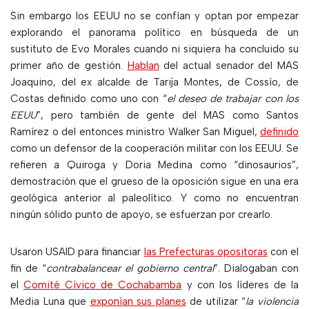
Sin embargo los EEUU no se confían y optan por empezar
explorando el panorama político en búsqueda de un
sustituto de Evo Morales cuando ni siquiera ha concluido su
primer año de gestión.
Hablan
del actual senador del MAS
Joaquino, del ex alcalde de Tarija Montes, de Cossío, de
Costas definido como uno con “
el deseo de trabajar con los
EEUU
”, pero también de gente del MAS como Santos
Ramírez o del entonces ministro Walker San Miguel,
definido
como un defensor de la cooperación militar con los EEUU. Se
refieren a Quiroga y Doria Medina como “dinosaurios”,
demostración que el grueso de la oposición sigue en una era
geológica anterior al paleolítico. Y como no encuentran
ningún sólido punto de apoyo, se esfuerzan por crearlo.
Usaron USAID para financiar
las Prefecturas opositoras
con el
fin de “
contrabalancear el gobierno central
”. Dialogaban con
el
Comité Cívico de Cochabamba
y con los líderes de la
Media Luna que
exponían sus planes
de utilizar “
la
violencia