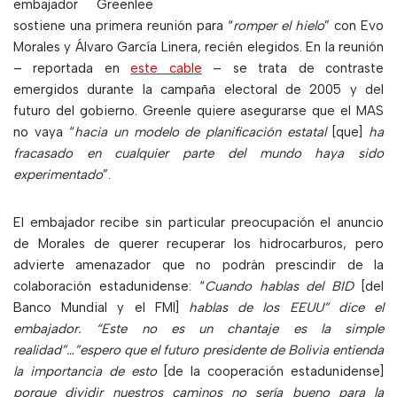
embajador Greenlee
sostiene una primera reunión para “
romper el hielo
” con Evo
Morales y Álvaro García Linera, recién elegidos. En la reunión
– reportada en
este cable
– se trata de contraste
emergidos durante la campaña electoral de 2005 y del
futuro del gobierno. Greenle quiere asegurarse que el MAS
no vaya “
hacia un modelo de planificación estatal
[que]
ha
fracasado en cualquier parte del mundo haya sido
experimentado
”.
El embajador recibe sin particular preocupación el anuncio
de Morales de querer recuperar los hidrocarburos, pero
advierte amenazador que no podrán prescindir de la
colaboración estadunidense: “
Cuando hablas del BID
[del
Banco Mundial y el FMI]
hablas de los EEUU” dice el
embajador. “Este no es un chantaje es la simple
realidad”…”espero que el futuro presidente de Bolivia entienda
la importancia de esto
[de la cooperación estadunidense]
porque dividir nuestros caminos no sería bueno para la