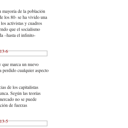
an mayoría de la población
de los 80- se ha vivido una
os activistas y cuadros
endo que el socialismo
 –hasta el infinito-
a y que marca un nuevo
a perdido cualquier aspecto
as de los capitalistas
unca. Según las teorías
 mercado no se puede
cción de fuerzas