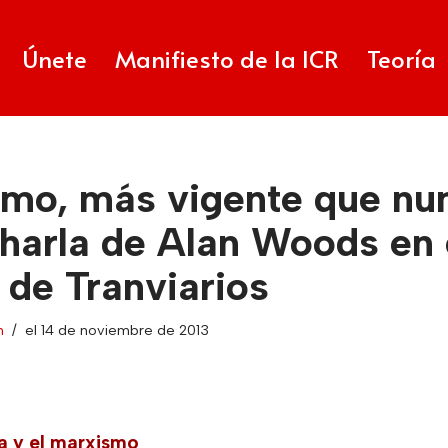
Únete
Manifiesto de la ICR
Teoría
smo, más vigente que nu
charla de Alan Woods en 
 de Tranviarios
n
el 14 de noviembre de 2013
a y el marxismo