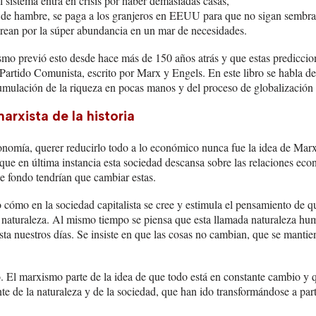
l sistema entra en crisis por haber demasiadas casas,
 de hambre, se paga a los granjeros en EEUU para que no sigan sembr
crean por la súper abundancia en un mar de necesidades.
o previó esto desde hace más de 150 años atrás y que estas prediccion
Partido Comunista, escrito por Marx y Engels. En este libro se habla de 
umulación de la riqueza en pocas manos y del proceso de globalización 
arxista de la historia
nomía, querer reducirlo todo a lo económico nunca fue la idea de Marx
que en última instancia esta sociedad descansa sobre las relaciones ec
de fondo tendrían que cambiar estas.
cómo en la sociedad capitalista se cree y estimula el pensamiento de q
or naturaleza. Al mismo tiempo se piensa que esta llamada naturaleza hu
sta nuestros días. Se insiste en que las cosas no cambian, que se mantie
 El marxismo parte de la idea de que todo está en constante cambio y 
te de la naturaleza y de la sociedad, que han ido transformándose a part