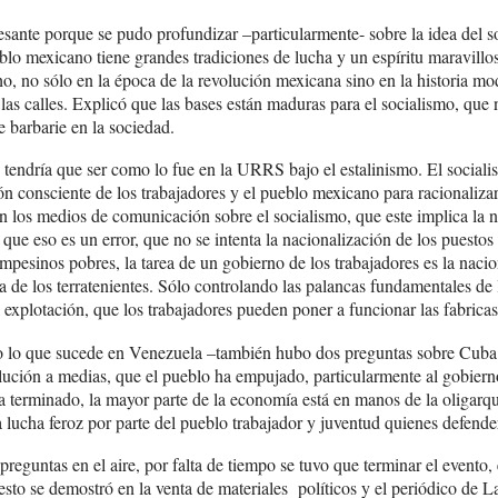
esante porque se pudo profundizar –particularmente- sobre la idea del 
ueblo mexicano tiene grandes tradiciones de lucha y un espíritu maravil
o, no sólo en la época de la revolución mexicana sino en la historia m
las calles. Explicó que las bases están maduras para el socialismo, que 
e barbarie en la sociedad.
endría que ser como lo fue en la URRS bajo el estalinismo. El sociali
ión consciente de los trabajadores y el pueblo mexicano para racionaliz
n los medios de comunicación sobre el socialismo, que este implica la n
ue eso es un error, que no se intenta la nacionalización de los puestos
ampesinos pobres, la tarea de un gobierno de los trabajadores es la nacio
rra de los terratenientes. Sólo controlando las palancas fundamentales d
a explotación, que los trabajadores pueden poner a funcionar las fabricas
 lo que sucede en Venezuela –también hubo dos preguntas sobre Cuba
lución a medias, que el pueblo ha empujado, particularmente al gobierno
 ha terminado, la mayor parte de la economía está en manos de la oligarq
a lucha feroz por parte del pueblo trabajador y juventud quienes defende
guntas en el aire, por falta de tiempo se tuvo que terminar el evento, e
esto se demostró en la venta de materiales políticos y el periódico de La