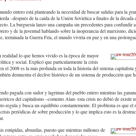
 mundo entero está planteando la necesidad de buscar salidas para la gr
ierda –después de la caída de la Unión Soviética a finales de la década 
ecto. La burguesía lanzo una campaña sin precedentes para confundir a l
brero y de la juventud hablando sobre la inoperancia del marxismo, dici
e, terminada la Guerra Fría, el mundo viviría en paz y en una prolongada
 realidad lo que hemos vivido es la época de mayor
ítica y social. Explicó que particularmente la crisis
n el 2008 es la más profunda en toda la historia del sistema capitalist
ambién demuestra el declive histórico de un sistema de producción que h
iendo pagada con sudor y lagrimas del pueblo entero mientras las gananci
teóricos del capitalismo –comento Alan- esta crisis no debió de existir n
to-regula y busca un equilibrio constantemente. El problema es que el
 crisis periódicas de sobre producción y lo que implica esto es la destru
r.
is estúpidas, absurdas, puesto que mientras millones de