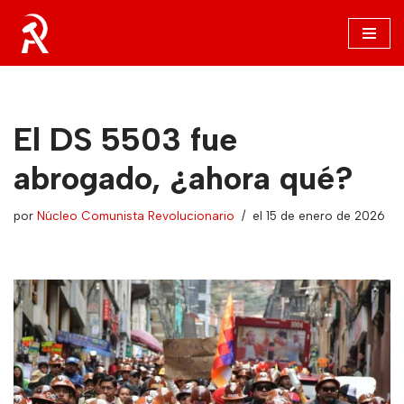
Saltar
al
contenido
El DS 5503 fue
abrogado, ¿ahora qué?
por
Núcleo Comunista Revolucionario
el 15 de enero de 2026