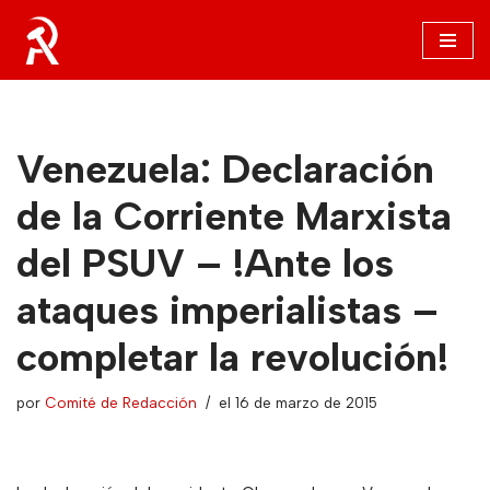
Saltar
al
contenido
Venezuela: Declaración
de la Corriente Marxista
del PSUV – !Ante los
ataques imperialistas –
completar la revolución!
por
Comité de Redacción
el 16 de marzo de 2015