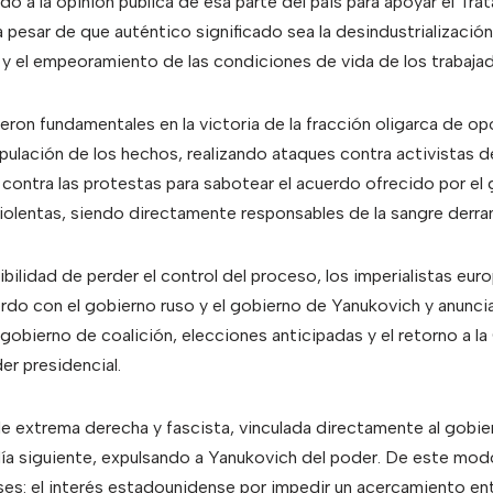
o a la opinión pública de esa parte del país para apoyar el Tr
a pesar de que auténtico significado sea la desindustrializació
s y el empeoramiento de las condiciones de vida de los trabaja
ueron fundamentales en la victoria de la fracción oligarca de o
pulación de los hechos, realizando ataques contra activistas de
contra las protestas para sabotear el acuerdo ofrecido por el go
violentas, siendo directamente responsables de la sangre derra
bilidad de perder el control del proceso, los imperialistas eu
do con el gobierno ruso y el gobierno de Yanukovich y anunciar
gobierno de coalición, elecciones anticipadas y el retorno a l
er presidencial.
 de extrema derecha y fascista, vinculada directamente al gobie
ía siguiente, expulsando a Yanukovich del poder. De este mod
es: el interés estadounidense por impedir un acercamiento entr