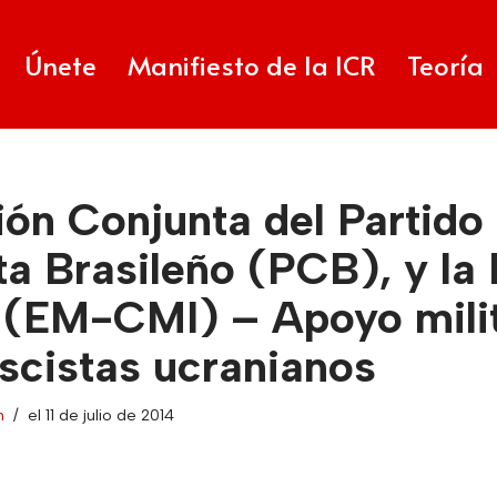
Únete
Manifiesto de la ICR
Teoría
ón Conjunta del Partido
a Brasileño (PCB), y la 
 (EM-CMI) – Apoyo milit
ascistas ucranianos
n
el 11 de julio de 2014