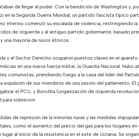
ataban de llegar al poder. Con la bendición de Washington y, po
zi en la Segunda Guerra Mundial, un partido fascista típico par
no interino comenzó su escalada de violencia, restringiendo la l
idos de izquierda y al antiguo partido gobernante, basado prin
ay una mayoría de rusos étnicos.
a y el Sector Derecho ocuparon puestos claves en el aparato r
milicias en una nueva fuerza militar, la Guardia Nacional. Hubo 
ntes comunistas, prendiendo fuego a la casa del líder del Part
 la expulsión de sus miembros de una sesión del parlamento. El 
galizar el PCU, y Borotba (organización de izquierda revolucion
 para sobrevivir.
edidas de represión de la minorías rusas y las medidas impopula
tales, como el aumento del precio del gas para los hogares en u
lugar al inicio de la resistencia en el este de Ucrania. Se organ