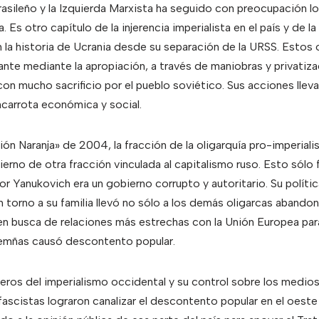
asileño y la Izquierda Marxista ha seguido con preocupación 
. Es otro capítulo de la injerencia imperialista en el país y de l
 la historia de Ucrania desde su separación de la URSS. Estos 
te mediante la apropiación, a través de maniobras y privatiza
n mucho sacrificio por el pueblo soviético. Sus acciones llevaro
ncarrota económica y social.
ión Naranja» de 2004, la fracción de la oligarquía pro-imperial
erno de otra fracción vinculada al capitalismo ruso. Esto sólo 
r Yanukovich era un gobierno corrupto y autoritario. Su polític
 torno a su familia llevó no sólo a los demás oligarcas abandon
 en busca de relaciones más estrechas con la Unión Europea par
ademñas causó descontento popular.
ieros del imperialismo occidental y su control sobre los medio
ascistas lograron canalizar el descontento popular en el oeste 