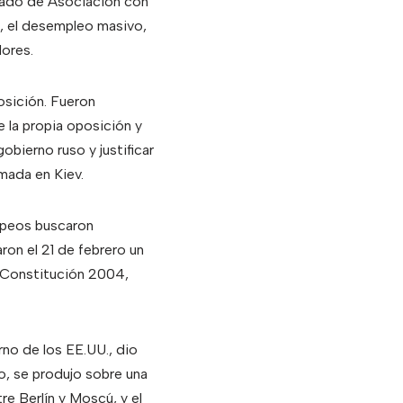
atado de Asociación con
n, el desempleo masivo,
dores.
posición. Fueron
 la propia oposición y
bierno ruso y justificar
mada en Kiev.
ropeos buscaron
on el 21 de febrero un
a Constitución 2004,
rno de los EE.UU., dio
o, se produjo sobre una
e Berlín y Moscú, y el