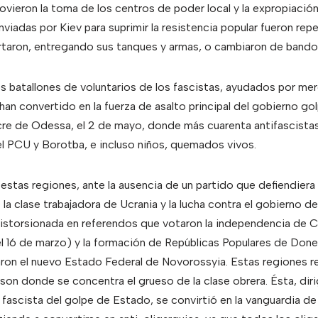
ovieron la toma de los centros de poder local y la expropiación 
enviadas por Kiev para suprimir la resistencia popular fueron rep
aron, entregando sus tanques y armas, o cambiaron de bando
os batallones de voluntarios de los fascistas, ayudados por m
 han convertido en la fuerza de asalto principal del gobierno go
cre de Odessa, el 2 de mayo, donde más cuarenta antifascistas
del PCU y Borotba, e incluso niños, quemados vivos.
 estas regiones, ante la ausencia de un partido que defiendiera
 la clase trabajadora de Ucrania y la lucha contra el gobierno d
istorsionada en referendos que votaron la independencia de C
el 16 de marzo) y la formación de Repúblicas Populares de Dones
on el nuevo Estado Federal de Novorossyia. Estas regiones reú
 son donde se concentra el grueso de la clase obrera. Ésta, diri
 fascista del golpe de Estado, se convirtió en la vanguardia de l