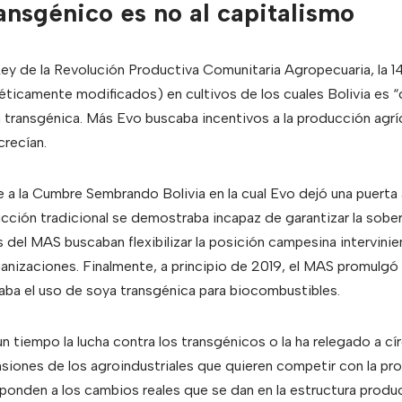
ransgénico es no al capitalismo
Ley de la Revolución Productiva Comunitaria Agropecuaria, la 14
camente modificados) en cultivos de los cuales Bolivia es “c
ya transgénica. Más Evo buscaba incentivos a la producción agrí
crecían.
 a la Cumbre Sembrando Bolivia en la cual Evo dejó una puerta a
ucción tradicional se demostraba incapaz de garantizar la sobera
 del MAS buscaban flexibilizar la posición campesina intervini
nizaciones. Finalmente, a principio de 2019, el MAS promulgó 
zaba el uso de soya transgénica para biocombustibles.
n tiempo la lucha contra los transgénicos o la ha relegado a cí
nsiones de los agroindustriales que quieren competir con la p
sponden a los cambios reales que se dan en la estructura prod