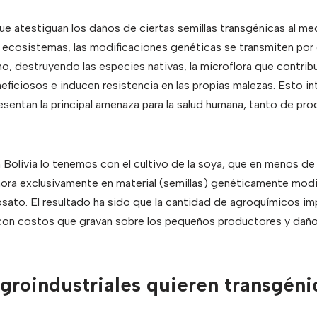
 atestiguan los daños de ciertas semillas transgénicas al med
 ecosistemas, las modificaciones genéticas se transmiten por d
no, destruyendo las especies nativas, la microflora que contribuy
eficiosos e inducen resistencia en las propias malezas. Esto int
sentan la principal amenaza para la salud humana, tanto de p
 Bolivia lo tenemos con el cultivo de la soya, que en menos 
hora exclusivamente en material (semillas) genéticamente modifi
osato. El resultado ha sido que la cantidad de agroquímicos i
 con costos que gravan sobre los pequeños productores y daños
agroindustriales quieren transgéni