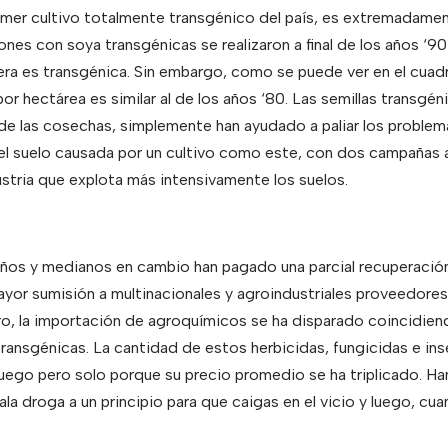
rimer cultivo totalmente transgénico del país, es extremadament
nes con soya transgénicas se realizaron a final de los años ‘90
ra es transgénica. Sin embargo, como se puede ver en el cuadr
r hectárea es similar al de los años ‘80. Las semillas transgé
de las cosechas, simplemente han ayudado a paliar los problem
el suelo causada por un cultivo como este, con dos campañas a
stria que explota más intensivamente los suelos.
os y medianos en cambio han pagado una parcial recuperación
ayor sumisión a multinacionales y agroindustriales proveedor
o, la importación de agroquímicos se ha disparado coincidiend
 transgénicas. La cantidad de estos herbicidas, fungicidas e in
luego pero solo porque su precio promedio se ha triplicado. H
la droga a un principio para que caigas en el vicio y luego, cu