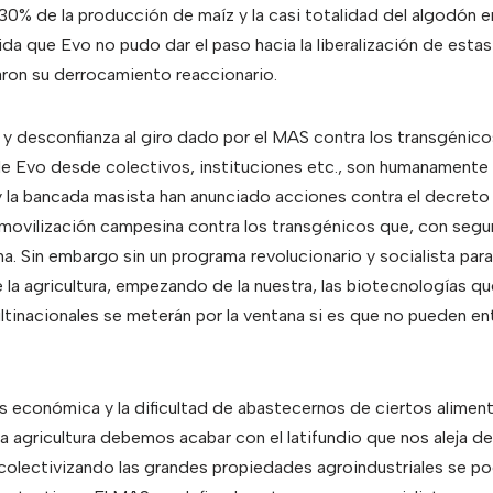
 30% de la producción de maíz y la casi totalidad del algodón e
da que Evo no pudo dar el paso hacia la liberalización de estas
aron su derrocamiento reaccionario.
 y desconfianza al giro dado por el MAS contra los transgénico
e Evo desde colectivos, instituciones etc., son humanamente
y la bancada masista han anunciado acciones contra el decret
a movilización campesina contra los transgénicos que, con segu
a. Sin embargo sin un programa revolucionario y socialista para
e la agricultura, empezando de la nuestra, las biotecnologías q
tinacionales se meterán por la ventana si es que no pueden entr
is económica y la dificultad de abastecernos de ciertos alimen
 la agricultura debemos acabar con el latifundio que nos aleja de
lo colectivizando las grandes propiedades agroindustriales se p