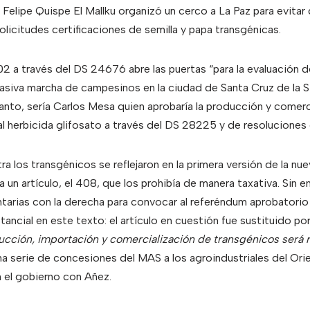
elipe Quispe El Mallku organizó un cerco a La Paz para evitar
olicitudes certificaciones de semilla y papa transgénicas.
2 a través del DS 24676 abre las puertas “para la evaluación d
iva marcha de campesinos en la ciudad de Santa Cruz de la Si
anto, sería Carlos Mesa quien aprobaría la producción y comerc
al herbicida glifosato a través del DS 28225 y de resoluciones
a los transgénicos se reflejaron en la primera versión de la nu
un artículo, el 408, que los prohibía de manera taxativa. Sin e
arias con la derecha para convocar al referéndum aprobatorio 
tancial en este texto: el artículo en cuestión fue sustituido po
ucción, importación y comercialización de transgénicos será 
una serie de concesiones del MAS a los agroindustriales del Ori
en el gobierno con Añez.