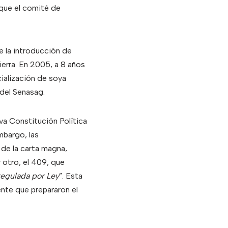
 que el comité de
e la introducción de
erra. En 2005, a 8 años
ialización de soya
 del Senasag.
eva Constitución Política
mbargo, las
de la carta magna,
r otro, el 409, que
regulada por Ley
”. Esta
ente que prepararon el