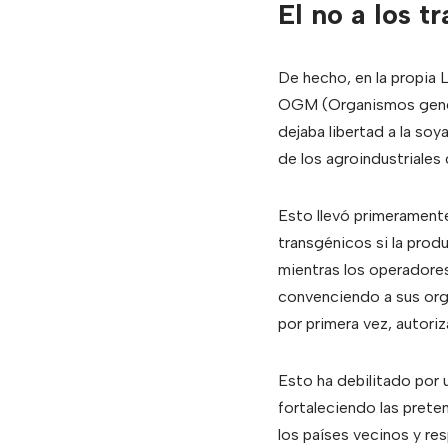
El no a los t
De hecho, en la propia 
OGM (Organismos genéti
dejaba libertad a la so
de los agroindustriales 
Esto llevó primeramente
transgénicos si la prod
mientras los operadores
convenciendo a sus orga
por primera vez, autori
Esto ha debilitado por u
fortaleciendo las prete
los países vecinos y re