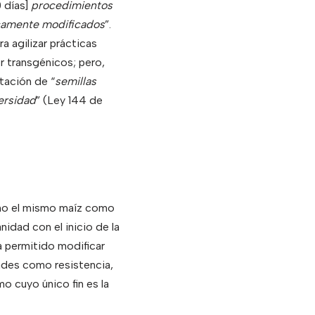
0 días]
procedimientos
ticamente modificados
”.
 agilizar prácticas
or transgénicos; pero,
tación de “
semillas
ersidad
” (Ley 144 de
como el mismo maíz como
idad con el inicio de la
a permitido modificar
ades como resistencia,
o cuyo único fin es la