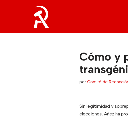
Saltar
al
contenido
Cómo y p
transgén
por
Comité de Redacció
Sin legitimidad y sobre
elecciones, Añez ha pro