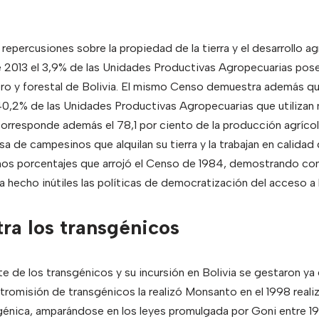
epercusiones sobre la propiedad de la tierra y el desarrollo ag
2013 el 3,9% de las Unidades Productivas Agropecuarias posee
ro y forestal de Bolivia. El mismo Censo demuestra además que
 40,2% de las Unidades Productivas Agropecuarias que utilizan
 corresponde además el 78,1 por ciento de la producción agrícola
a de campesinos que alquilan su tierra y la trabajan en calidad
os porcentajes que arrojó el Censo de 1984, demostrando como
a hecho inútiles las políticas de democratización del acceso a l
tra los transgénicos
 de los transgénicos y su incursión en Bolivia se gestaron ya 
ntromisión de transgénicos la realizó Monsanto en el 1998 real
énica, amparándose en los leyes promulgada por Goni entre 199