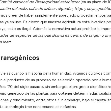
 Comité Nacional de Bioseguridad establecer
[en un plazo de 1
uación del maíz, caña de azúcar, algodón, trigo y soya, gené
rnos creer de haber simplemente abreviado procedimientos para
as ya en uso. Es cierto que nuestra agricultura está invadida p
ya, esto es ilegal. Además la normativa actual prohíbe la impor
das de especies de las que Bolivia es centro de origen o div
el maíz.
transgénicos
viejas cuánto la historia de la humanidad. Algunos cultivos 
 el producto de un proceso de selección operado por la human
ños ‘70 del siglo pasado, sin embargo, el progreso científico h
onio genético de las plantas para obtener determinadas cualid
has y rendimiento, entre otros. Sin embargo, bajo el capitalism
ta tecnología trae consecuencias nefastas.