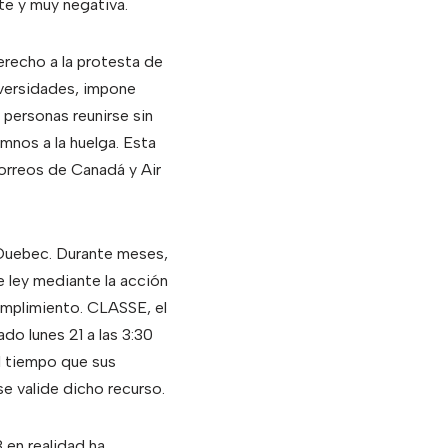
te y muy negativa.
erecho a la protesta de
iversidades, impone
 personas reunirse sin
umnos a la huelga. Esta
Correos de Canadá y Air
e Quebec. Durante meses,
e ley mediante la acción
cumplimiento. CLASSE, el
do lunes 21 a las 3:30
al tiempo que sus
e valide dicho recurso.
 en realidad ha