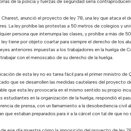
orras de la policía y fuerzas de seguridad sería contraproducen
Charest, anunció el proyecto de ley 78, una ley que ataca el d
res. La ley prohíbe las protestas a 50 metros de colegios y un
lquier persona que interrumpa las clases, y prohíbe a más de 50
a ley tiene por objeto coartar para siempre el derecho de los al
 leyes anteriores impuestas a los trabajadores en la huelga de 
trabajar con el menoscabo de su derecho de la huelga.
licación de esta ley no es tarea fácil para el primer ministro d
tado que se desarrollen las medidas cautelares del proyecto d
table que esta ley provocaría en el mismo sentido su propio in
os estudiantes en la organización de la huelga, respondió el pasa
erencia de prensa, con un llamamiento a la desobediencia civil 
 que estaban preparados para ir a la cárcel con tal de que no s
 de ese día muestra cómo la imposición del proyecto de ley 78