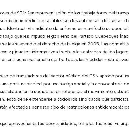
dores de STM (en representación de los trabajadores del trans
se día de impedir que se utilizasen los autobuses de transporte
ios a Montreal. El sindicato de enfermeras manifestó su oposici
 trabajo que les impuso el gobierno del Partido Quebequés [naci
 se les suspendió el derecho de huelga en 2005. Las normativa
ticas y piquetes informativos frente a las entradas de los lugare
 en una lucha más amplia contra todas las medidas restrictivas
cato de trabajadores del sector público del CSN aprobó por un
 una postura sindical por una huelga social y la convocatoria d
us aliados en la sociedad, en referencia al movimiento estudian
en, esto debe extenderse a todos los sindicatos que participa
stán afectados por este tipo de restricciones antidemocrática
ue aprovechar estas oportunidades, e ir a las fábricas. Es urge