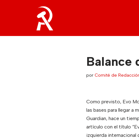
Saltar
al
contenido
Balance d
por
Comité de Redacció
Como previsto, Evo Mor
las bases para llegar a
Guardian, hace un tiemp
artículo con el título 
izquierda internaciona