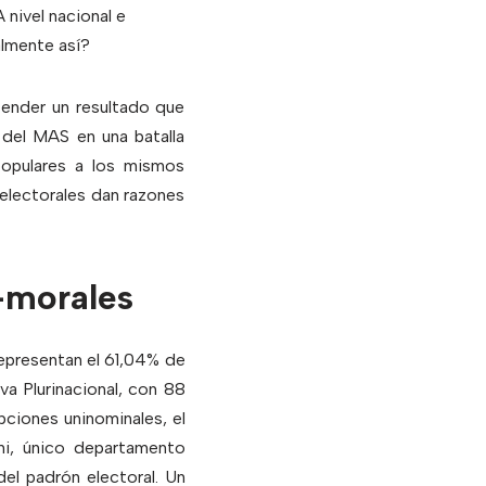
nivel nacional e
almente así?
fender un resultado que
 del MAS en una batalla
populares a los mismos
 electorales dan razones
epresentan el 61,04% de
va Plurinacional, con 88
ciones uninominales, el
ni, único departamento
el padrón electoral. Un