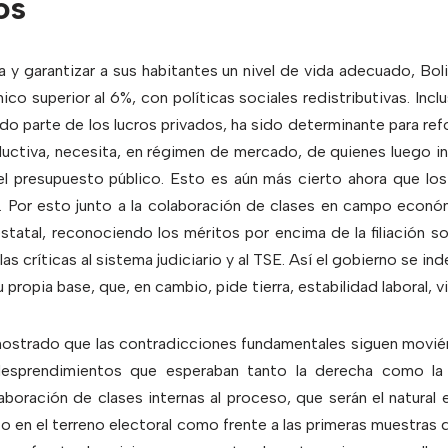
os
za y garantizar a sus habitantes un nivel de vida adecuado, Bol
o superior al 6%, con políticas sociales redistributivas. Inc
do parte de los lucros privados, ha sido determinante para ref
oductiva, necesita, en régimen de mercado, de quienes luego in
el presupuesto público. Esto es aún más cierto ahora que los 
n. Por esto junto a la colaboración de clases en campo econó
statal, reconociendo los méritos por encima de la filiación so
s críticas al sistema judiciario y al TSE. Así el gobierno se i
 propia base, que, en cambio, pide tierra, estabilidad laboral, v
ostrado que las contradicciones fundamentales siguen moviénd
desprendimientos que esperaban tanto la derecha como la ul
aboración de clases internas al proceso, que serán el natural 
to en el terreno electoral como frente a las primeras muestras d