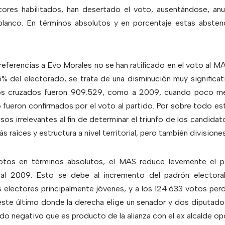
ores habilitados, han desertado el voto, ausentándose, anu
blanco. En términos absolutos y en porcentaje estas abste
eferencias a Evo Morales no se han ratificado en el voto al MAS 
% del electorado, se trata de una disminución muy significati
os cruzados fueron 909.529, como a 2009, cuando poco men
fueron confirmados por el voto al partido. Por sobre todo es
sos irrelevantes al fin de determinar el triunfo de los candida
 raíces y estructura a nivel territorial, pero también divisiones
tos en términos absolutos, el MAS reduce levemente el p
n al 2009. Esto se debe al incremento del padrón electo
 electores principalmente jóvenes, y a los 124.633 votos perd
ste último donde la derecha elige un senador y dos diputados
do negativo que es producto de la alianza con el ex alcalde opos