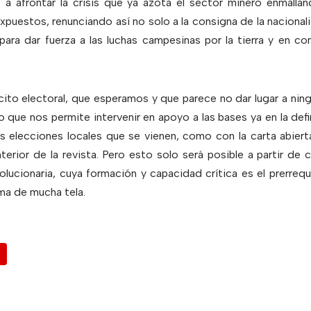
 afrontar la crisis que ya azota el sector minero enmalla
xpuestos, renunciando así no solo a la consigna de la nacionali
 para dar fuerza a las luchas campesinas por la tierra y en cont
cito electoral, que esperamos y que parece no dar lugar a ningun
o que nos permite intervenir en apoyo a las bases ya en la defin
as elecciones locales que se vienen, como con la carta abiert
nterior de la revista. Pero esto solo será posible a partir d
olucionaria, cuya formación y capacidad crítica es el prerrequ
ama de mucha tela.