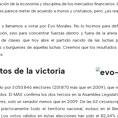
ón de la economía y disciplina de los mercados financieros. A 
es parece meter de acuerdo a moros y cristianos, pero: ¿es re
y llamamos a votar por Evo Morales. No lo hicimos para de
ión, sino para concentrar fuerzas dentro y fuera de la arena
n de clases que hoy abre el partido nacido de las luchas 
as y burgueses de aquellas luchas. Creemos que los resultados
s.
os de la victoria
do por 3.053.846 electores (201.870 más que en 2009), que r
dos. El MAS confirma los dos tercios en la Asamblea Legislati
es, solo un senador menos que en 2009. De las 63 circunscrip
rácticamente todo el territorio nacional, incluso en el Be
 Los votos válidos en estas elecciones han sido el 82,34% d