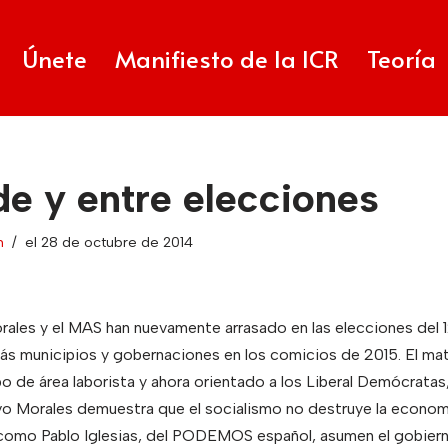
Únete
Manifiesto de la ICR
Teoría
e y entre elecciones
n
el 28 de octubre de 2014
ales y el MAS han nuevamente arrasado en las elecciones del 
 más municipios y gobernaciones en los comicios de 2015. El ma
o de área laborista y ahora orientado a los Liberal Demócratas
“Evo Morales demuestra que el socialismo no destruye la economí
l como Pablo Iglesias, del PODEMOS español, asumen el gobier