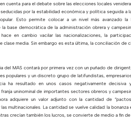
 en cuenta para el debate sobre las elecciones locales venidera
seducidas por la estabilidad económica y política seguida a la
popular. Esto permite colocar a un nivel más avanzado la 
e la base democrática de la administración obrera y campesina
hace en cambio vacilar las nacionalizaciones, la particip
e clase media. Sin embargo es esta última, la conciliación de cl
ia del MAS contará por primera vez con un puñado de dirigent
s populares y un discreto grupo de latifundistas, empresarios,
ncia ha resultado en unos casos negativamente decisiva y
la franja uninominal de importantes sectores obreros y campe
ora adquiere un valor adjunto con la cantidad de “pactos
 y las multinacionales. La cantidad se vuelve calidad: la bonanz
ntras crecían también los lucros, se convierte de medio a fin de 