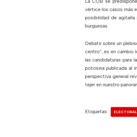
La COB se predispone a
vértice los casos más e
posibilidad de agitarla
burguesas.
Debatir sobre un plebis
centro”, es en cambio l
las candidaturas para l
potosina publicada al i
perspectiva general rev
tejer en nuestro panor
Etiquetas:
ELECTORAL