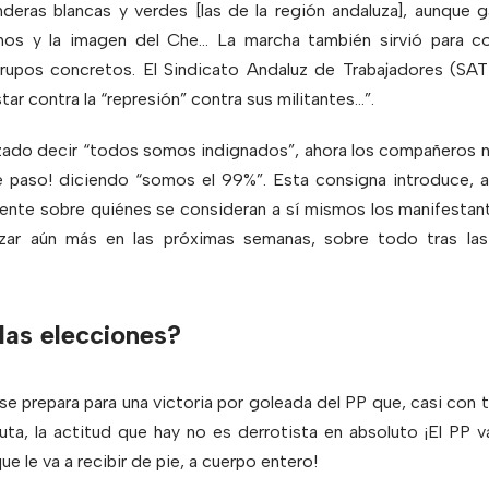
nderas blancas y verdes [las de la región andaluza], aunque 
nos y la imagen del Che… La marcha también sirvió para co
rupos concretos. El Sindicato Andaluz de Trabajadores (SAT)
tar contra la “represión” contra sus militantes…”.
izado decir “todos somos indignados”, ahora los compañeros 
é paso! diciendo “somos el 99%”. Esta consigna introduce, 
ente sobre quiénes se consideran a sí mismos los manifestante
zar aún más en las próximas semanas, sobre todo tras la
las elecciones?
 prepara para una victoria por goleada del PP que, casi con 
uta, la actitud que hay no es derrotista en absoluto ¡El PP 
 le va a recibir de pie, a cuerpo entero!