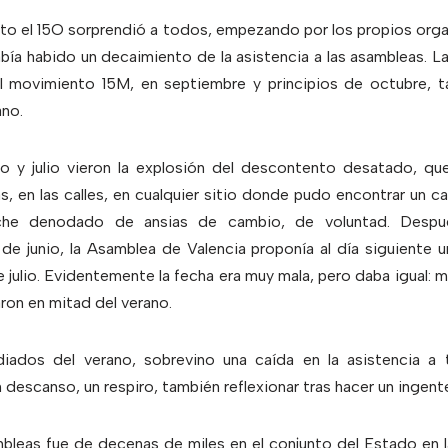
to el 15O sorprendió a todos, empezando por los propios orga
bía habido un decaimiento de la asistencia a las asambleas. La
l movimiento 15M, en septiembre y principios de octubre, 
ano.
o y julio vieron la explosión del descontento desatado, q
s, en las calles, en cualquier sitio donde pudo encontrar un ca
che denodado de ansias de cambio, de voluntad. Despué
 de junio, la Asamblea de Valencia proponía al día siguiente 
e julio. Evidentemente la fecha era muy mala, pero daba igual:
ron en mitad del verano.
diados del verano, sobrevino una caída en la asistencia a
descanso, un respiro, también reflexionar tras hacer un ingent
ambleas fue de decenas de miles en el conjunto del Estado en 