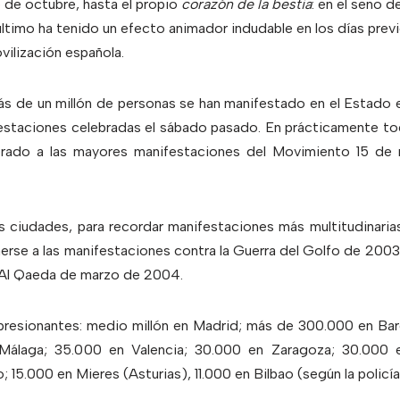
5 de octubre, hasta el propio
corazón de la bestia
: en el seno 
último ha tenido un efecto animador indudable en los días previ
vilización española.
s de un millón de personas se han manifestado en el Estado e
estaciones celebradas el sábado pasado. En prácticamente todo
erado a las mayores manifestaciones del Movimiento 15 de m
s ciudades, para recordar manifestaciones más multitudinarias
aerse a las manifestaciones contra la Guerra del Golfo de 2003
 Al Qaeda de marzo de 2004.
resionantes: medio millón en Madrid; más de 300.000 en Barc
 Málaga; 35.000 en Valencia; 30.000 en Zaragoza; 30.000
; 15.000 en Mieres (Asturias), 11.000 en Bilbao (según la policí