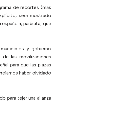
ograma de recortes (más
xplícito, será mostrado
a española, parásita, que
.
 municipios y gobierno
o de las movilizaciones
eñal para que las plazas
creíamos haber olvidado
do para tejer una alianza