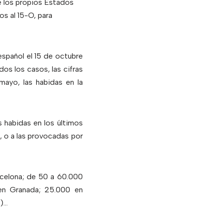
de los propios Estados
os al 15-O, para
spañol el 15 de octubre
s los casos, las cifras
ayo, las habidas en la
 habidas en los últimos
, o a las provocadas por
elona; ​​de 50 a 60.000
 en Granada; 25.000 en
a)…