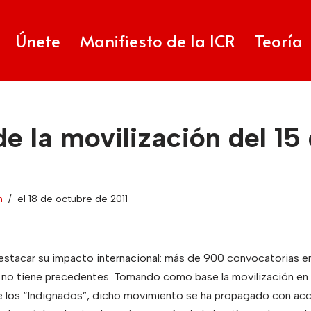
Únete
Manifiesto de la ICR
Teoría
e la movilización del 15
n
el 18 de octubre de 2011
destacar su impacto internacional: más de 900 convocatorias e
al no tiene precedentes. Tomando como base la movilización e
e los “Indignados”, dicho movimiento se ha propagado con ac