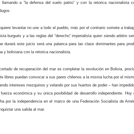
llamando a “la defensa del suelo patrio” y con la retorica nacionalista c
dugos.
e quiere levantar no une a todo el pueblo, más por el contrario somete a tra
lista burgués y a las reglas del “derecho” imperialista quien siendo arbitro se
ue durará este juicio será una palanca para las clase dominantes para prod
 y boliviana con la retorica nacionalista.
certado de recuperación del mar es completar la revolución en Bolivia, procl
nte libres puedan convocar a sus pares chilenos a la misma lucha por el mismo
endo intereses mezquinos y velando por sus huertos de poder – han impedido
 fuerza económica y su única posibilidad de desarrollo independiente. Hoy 
ha por la independencia en el marco de una Federación Socialista de Améri
nquistar una salida al mar.