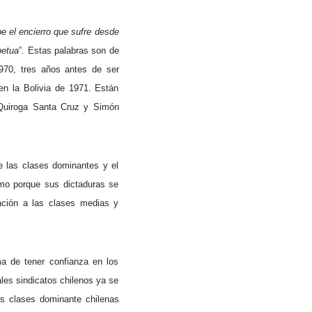
e el encierro que sufre desde
petua
”. Estas palabras son de
1970, tres años antes de ser
en la Bolivia de 1971. Están
o Quiroga Santa Cruz y Simón
e las clases dominantes y el
imo porque sus dictaduras se
lación a las clases medias y
ma de tener confianza en los
les sindicatos chilenos ya se
las clases dominante chilenas