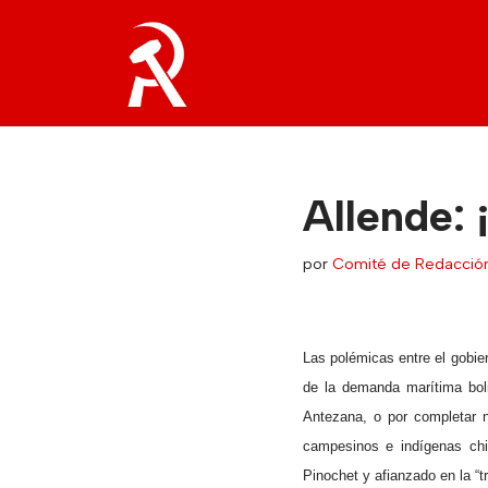
Saltar
al
contenido
Allende: 
por
Comité de Redacció
Las polémicas entre el gobier
de la demanda marítima boli
Antezana, o por completar n
campesinos e indígenas chi
Pinochet y afianzado en la “tr