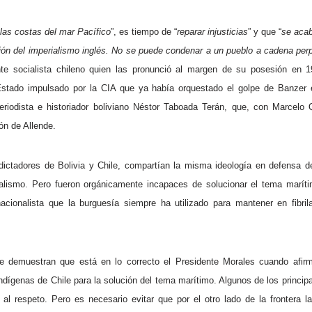
 las costas del mar Pacífico
”, es tiempo de “
reparar injusticias
” y que “
se acab
sión del imperialismo inglés. No se puede condenar a un pueblo a cadena per
nte socialista chileno quien las pronunció al margen de su posesión en 
stado impulsado por la CIA que ya había orquestado el golpe de Banzer 
periodista e historiador boliviano Néstor Taboada Terán, que, con Marcel
ón de Allende.
dictadores de Bolivia y Chile, compartían la misma ideología en defensa d
alismo. Pero fueron orgánicamente incapaces de solucionar el tema marít
 nacionalista que la burguesía siempre ha utilizado para mantener en fibri
e demuestran que está en lo correcto el Presidente Morales cuando afir
ndígenas de Chile para la solución del tema marítimo. Algunos de los principa
al respeto. Pero es necesario evitar que por el otro lado de la frontera 